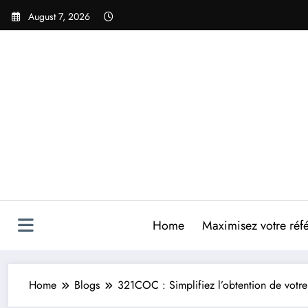
Skip
August 7, 2026
to
content
Home
Maximisez votre réfé
Home
Blogs
321COC : Simplifiez l’obtention de votre