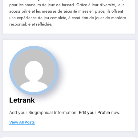
pour les amateurs de jeux de hasard. Grâce à leur diversité, leur
accessibilité et les mesures de sécurité mises en place, ils offrent
une expérience de jeu complète, à condition de jouer de manière
responsable et réfléchie.
Letrank
Add your Biographical Information.
Edit your Profile
now.
View All Posts