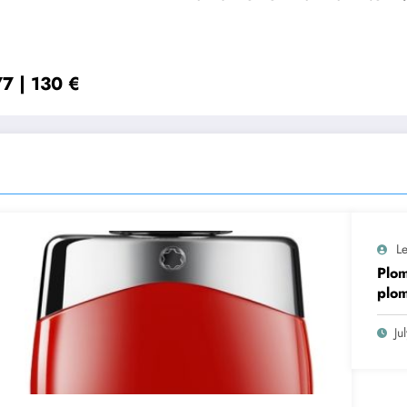
7 | 130 €
Le
Plom
plom
conf
Ju