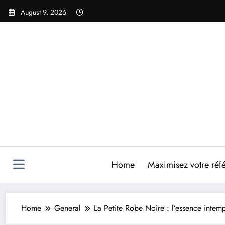
Skip
August 9, 2026
to
content
Home
Maximisez votre réfé
Home
General
La Petite Robe Noire : l’essence intem