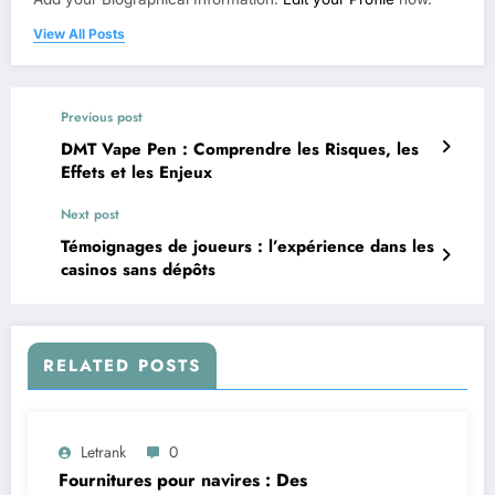
View All Posts
Previous post
DMT Vape Pen : Comprendre les Risques, les
Effets et les Enjeux
Next post
Témoignages de joueurs : l’expérience dans les
casinos sans dépôts
RELATED POSTS
Letrank
0
Fournitures pour navires : Des