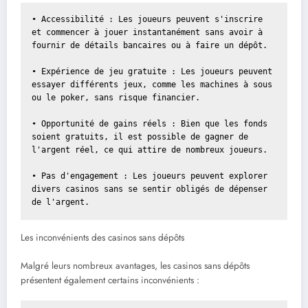
• Accessibilité : Les joueurs peuvent s'inscrire 
et commencer à jouer instantanément sans avoir à 
fournir de détails bancaires ou à faire un dépôt.

• Expérience de jeu gratuite : Les joueurs peuvent 
essayer différents jeux, comme les machines à sous 
ou le poker, sans risque financier.

• Opportunité de gains réels : Bien que les fonds 
soient gratuits, il est possible de gagner de 
l'argent réel, ce qui attire de nombreux joueurs.

• Pas d'engagement : Les joueurs peuvent explorer 
divers casinos sans se sentir obligés de dépenser 
de l'argent.
Les inconvénients des casinos sans dépôts
Malgré leurs nombreux avantages, les casinos sans dépôts
présentent également certains inconvénients :