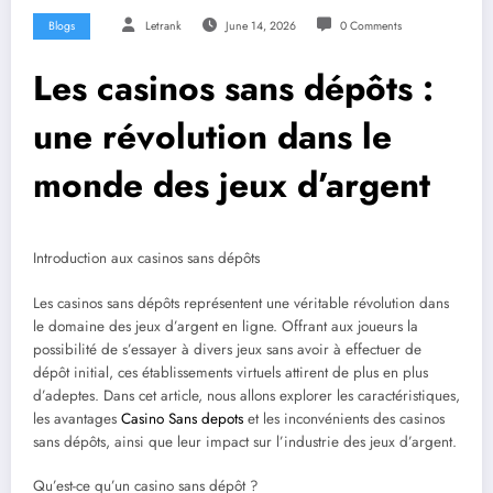
Blogs
Letrank
June 14, 2026
0 Comments
Les casinos sans dépôts :
une révolution dans le
monde des jeux d’argent
Introduction aux casinos sans dépôts
Les casinos sans dépôts représentent une véritable révolution dans
le domaine des jeux d’argent en ligne. Offrant aux joueurs la
possibilité de s’essayer à divers jeux sans avoir à effectuer de
dépôt initial, ces établissements virtuels attirent de plus en plus
d’adeptes. Dans cet article, nous allons explorer les caractéristiques,
les avantages
Casino Sans depots
et les inconvénients des casinos
sans dépôts, ainsi que leur impact sur l’industrie des jeux d’argent.
Qu’est-ce qu’un casino sans dépôt ?