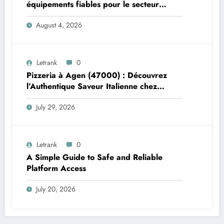
équipements fiables pour le secteur
maritime
August 4, 2026
Letrank
0
Pizzeria à Agen (47000) : Découvrez
l’Authentique Saveur Italienne chez
Trattoria Pasta Pizza Brax
July 29, 2026
Letrank
0
A Simple Guide to Safe and Reliable
Platform Access
July 20, 2026