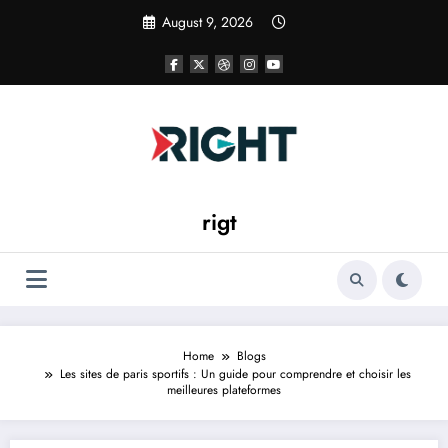
Skip
August 9, 2026
to
content
rigt
Home
Blogs
Les sites de paris sportifs : Un guide pour comprendre et choisir les
meilleures plateformes