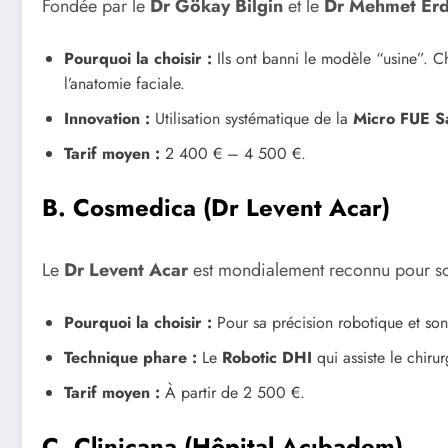
Fondée par le
Dr Gökay Bilgin
et le
Dr Mehmet Er
Pourquoi la choisir :
Ils ont banni le modèle “usine”. C
l’anatomie faciale.
Innovation :
Utilisation systématique de la
Micro FUE S
Tarif moyen :
2 400 € – 4 500 €.
B. Cosmedica (Dr Levent Acar)
Le
Dr Levent Acar
est mondialement reconnu pour so
Pourquoi la choisir :
Pour sa précision robotique et son
Technique phare :
Le
Robotic DHI
qui assiste le chiru
Tarif moyen :
À partir de 2 500 €.
C. Clinicana (Hôpital Acıbadem)