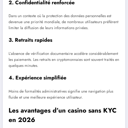
2. Confidentialité renforcée
Dans un contexte où la protection des données personnelles est
devenue une priorité mondiale, de nombreux utilisateurs préfèrent
limiter la diffusion de leurs informations privées.
3. Retraits rapides
L’absence de vérification documentaire accélère considérablement
les paiements. Les retraits en cryptomonnaies sont souvent traités en
quelques minutes.
4. Expérience simplifiée
Moins de formalités administratives signifie une navigation plus
fluide et une meilleure expérience utilisateur.
Les avantages d’un casino sans KYC
en 2026