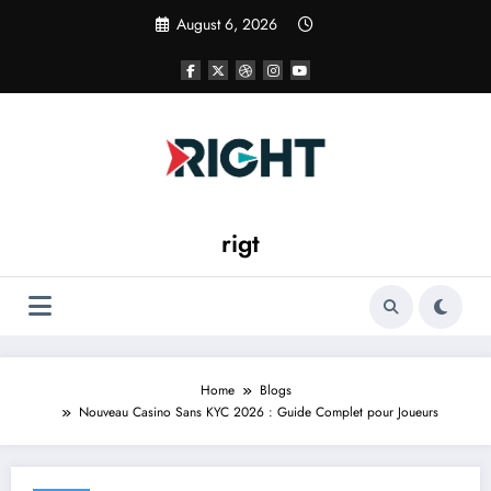
Skip
August 6, 2026
to
content
rigt
Home
Blogs
Nouveau Casino Sans KYC 2026 : Guide Complet pour Joueurs