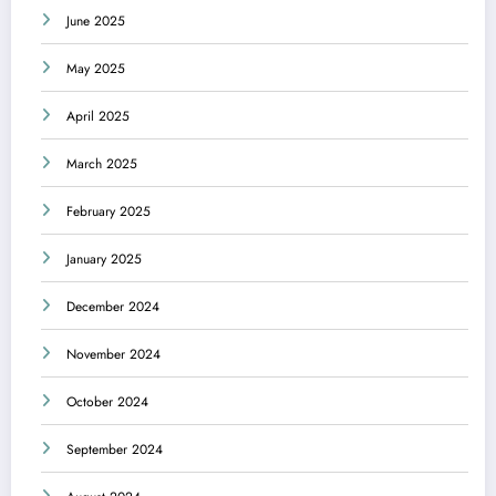
June 2025
May 2025
April 2025
March 2025
February 2025
January 2025
December 2024
November 2024
October 2024
September 2024