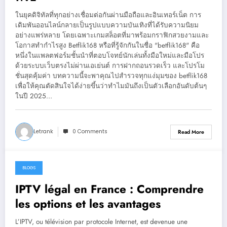
ในยุคดิจิทัลที่ทุกอย่างเชื่อมต่อกันผ่านมือถือและอินเทอร์เน็ต การ
เดิมพันออนไลน์กลายเป็นรูปแบบความบันเทิงที่ได้รับความนิยม
อย่างแพร่หลาย โดยเฉพาะเกมสล็อตที่มาพร้อมกราฟิกสวยงามและ
โอกาสทำกำไรสูง Betflik168 หรือที่รู้จักกันในชื่อ "betflik168" คือ
หนึ่งในแพลตฟอร์มชั้นนำที่ตอบโจทย์นักเล่นทั้งมือใหม่และมือโปร
ด้วยระบบเว็บตรงไม่ผ่านเอเย่นต์ การฝากถอนรวดเร็ว และโปรโม
ชั่นสุดคุ้มค่า บทความนี้จะพาคุณไปสำรวจทุกแง่มุมของ betflik168
เพื่อให้คุณตัดสินใจได้ง่ายขึ้นว่าทำไมมันถึงเป็นตัวเลือกอันดับต้นๆ
ในปี 2025…
Letrank
0 Comments
Read More
BLOGS
October 20, 2025
IPTV légal en France : Comprendre
les options et les avantages
L’IPTV, ou télévision par protocole Internet, est devenue une