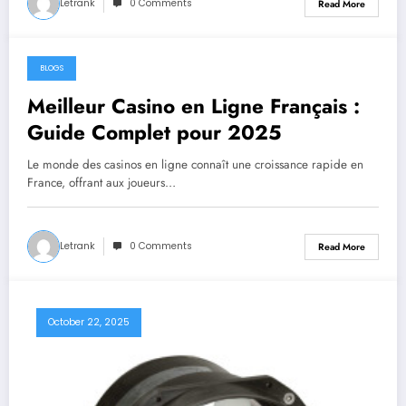
Letrank
0 Comments
Read More
BLOGS
October 23, 2025
Meilleur Casino en Ligne Français :
Guide Complet pour 2025
Le monde des casinos en ligne connaît une croissance rapide en
France, offrant aux joueurs…
Letrank
0 Comments
Read More
October 22, 2025