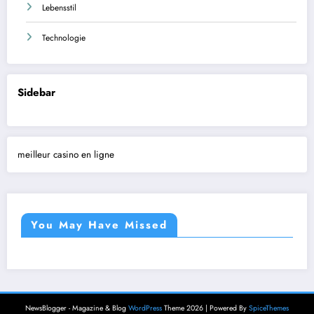
Lebensstil
Technologie
Sidebar
meilleur casino en ligne
You May Have Missed
NewsBlogger - Magazine & Blog
WordPress
Theme 2026 | Powered By
SpiceThemes