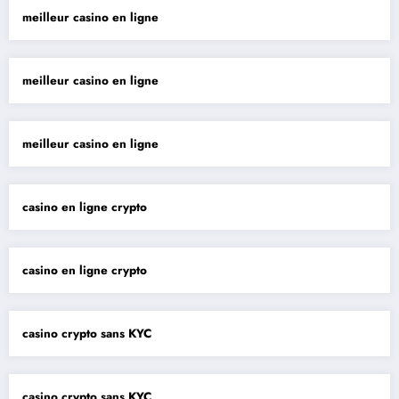
meilleur casino en ligne
meilleur casino en ligne
meilleur casino en ligne
casino en ligne crypto
casino en ligne crypto
casino crypto sans KYC
casino crypto sans KYC