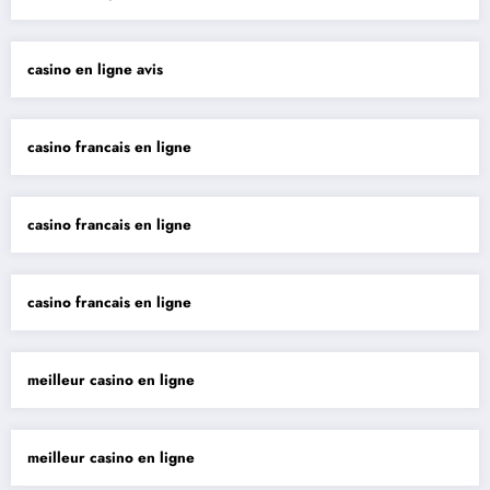
casino en ligne avis
casino francais en ligne
casino francais en ligne
casino francais en ligne
meilleur casino en ligne
meilleur casino en ligne