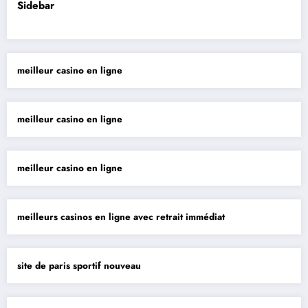
Sidebar
meilleur casino en ligne
meilleur casino en ligne
meilleur casino en ligne
meilleurs casinos en ligne avec retrait immédiat
site de paris sportif nouveau