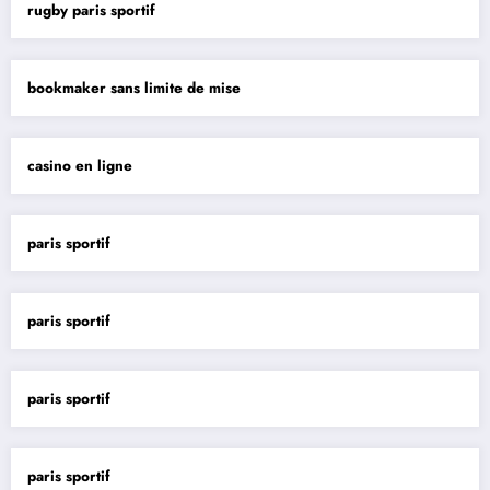
rugby paris sportif
bookmaker sans limite de mise
casino en ligne
paris sportif
paris sportif
paris sportif
paris sportif