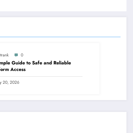
trank
0
mple Guide to Safe and Reliable
form Access
ly 20, 2026