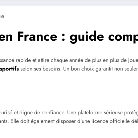
ts
f en France : guide comp
ssance rapide et attire chaque année de plus en plus de joueu
sportifs
selon ses besoins. Un bon choix garantit non seule
 sécurisé et digne de confiance. Une plateforme sérieuse prot
ts. Elle doit également disposer d’une licence officielle dé