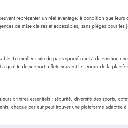
euvent représenter un réel avantage, à condition que leurs c
ences de mise claires et accessibles, sans pièges pour les 
sable. Le meilleur site de paris sportifs met à disposition u
a qualité du support reflète souvent le sérieux de la platefo
sieurs critères essentiels : sécurité, diversité des sports, co
ents, chaque parieur peut trouver une plateforme adaptée à s