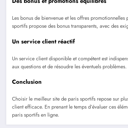
Des bonus et promotions équilibrés
Les bonus de bienvenue et les offres promotionnelles p
sportifs propose des bonus transparents, avec des exig
Un service client réactif
Un service client disponible et compétent est indispen
aux questions et de résoudre les éventuels problèmes. L
Conclusion
Choisir le meilleur site de paris sportifs repose sur plu
client efficace. En prenant le temps d’évaluer ces élém
paris sportifs en ligne.