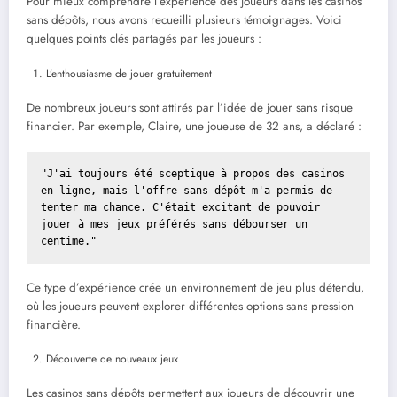
Pour mieux comprendre l’expérience des joueurs dans les casinos
sans dépôts, nous avons recueilli plusieurs témoignages. Voici
quelques points clés partagés par les joueurs :
L’enthousiasme de jouer gratuitement
De nombreux joueurs sont attirés par l’idée de jouer sans risque
financier. Par exemple, Claire, une joueuse de 32 ans, a déclaré :
"J'ai toujours été sceptique à propos des casinos 
en ligne, mais l'offre sans dépôt m'a permis de 
tenter ma chance. C'était excitant de pouvoir 
jouer à mes jeux préférés sans débourser un 
centime."
Ce type d’expérience crée un environnement de jeu plus détendu,
où les joueurs peuvent explorer différentes options sans pression
financière.
Découverte de nouveaux jeux
Les casinos sans dépôts permettent aux joueurs de découvrir une