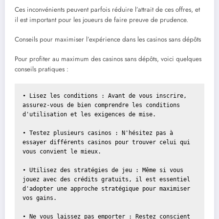
Ces inconvénients peuvent parfois réduire l’attrait de ces offres, et
il est important pour les joueurs de faire preuve de prudence.
Conseils pour maximiser l’expérience dans les casinos sans dépôts
Pour profiter au maximum des casinos sans dépôts, voici quelques
conseils pratiques :
• Lisez les conditions : Avant de vous inscrire, 
assurez-vous de bien comprendre les conditions 
d'utilisation et les exigences de mise.

• Testez plusieurs casinos : N'hésitez pas à 
essayer différents casinos pour trouver celui qui 
vous convient le mieux.

• Utilisez des stratégies de jeu : Même si vous 
jouez avec des crédits gratuits, il est essentiel 
d'adopter une approche stratégique pour maximiser 
vos gains.

• Ne vous laissez pas emporter : Restez conscient 