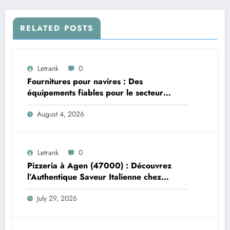
RELATED POSTS
Letrank
0
Fournitures pour navires : Des
équipements fiables pour le secteur
maritime
August 4, 2026
Letrank
0
Pizzeria à Agen (47000) : Découvrez
l’Authentique Saveur Italienne chez
Trattoria Pasta Pizza Brax
July 29, 2026