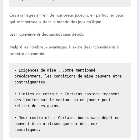
Ces avantages attirent de nombreux joueurs, en particulier ceux
qui sont nouveaux dans le monde des jeux en ligne.
Les inconvénients des casinos sans dépôts
Malgré les nombreux avantages, il existe des inconvénients à
prendre en compte :
• Exigences de mise : Comme mentionné 
précédemment, les conditions de mise peuvent être 
contraignantes.

• Limites de retrait : Certains casinos imposent 
des limites sur le montant qu'un joueur peut 
retirer de ses gains.

• Jeux restreints : Certains bonus sans dépôt ne 
peuvent être utilisés que sur des jeux 
spécifiques.