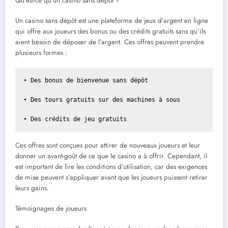
Qu’est-ce qu’un casino sans dépôt ?
Un casino sans dépôt est une plateforme de jeux d’argent en ligne
qui offre aux joueurs des bonus ou des crédits gratuits sans qu’ils
aient besoin de déposer de l’argent. Ces offres peuvent prendre
plusieurs formes :
• Des bonus de bienvenue sans dépôt

• Des tours gratuits sur des machines à sous

• Des crédits de jeu gratuits
Ces offres sont conçues pour attirer de nouveaux joueurs et leur
donner un avant-goût de ce que le casino a à offrir. Cependant, il
est important de lire les conditions d’utilisation, car des exigences
de mise peuvent s’appliquer avant que les joueurs puissent retirer
leurs gains.
Témoignages de joueurs