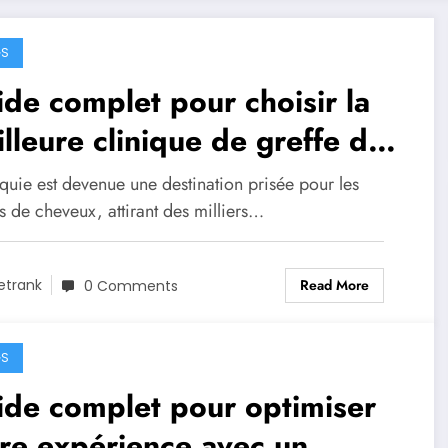
GS
de complet pour choisir la
lleure clinique de greffe de
eveux en Turquie
quie est devenue une destination prisée pour les
s de cheveux, attirant des milliers…
Read More
etrank
0 Comments
GS
de complet pour optimiser
re expérience avec un