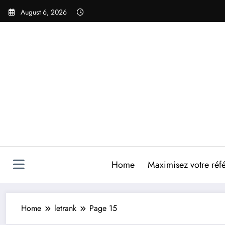
Skip
August 6, 2026
to
content
Home
Maximisez votre réfé
Home
letrank
Page 15