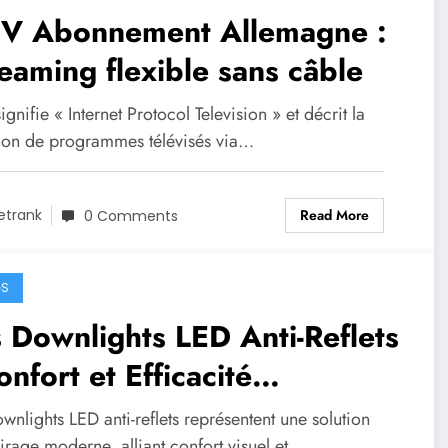
TV Abonnement Allemagne :
eaming flexible sans câble
ignifie « Internet Protocol Television » et décrit la
sion de programmes télévisés via…
Read More
etrank
0 Comments
GS
 Downlights LED Anti-Reflets
onfort et Efficacité
ergétique
wnlights LED anti-reflets représentent une solution
irage moderne, alliant confort visuel et