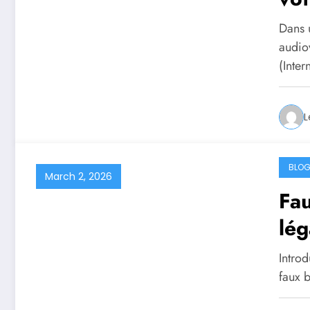
ab
Dans 
audio
(Inte
L
BLO
March 2, 2026
Fau
lég
l’u
Introd
faux b