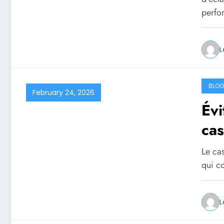
perfo
L
BLO
February 24, 2026
Évi
cas
Le cas
qui c
L