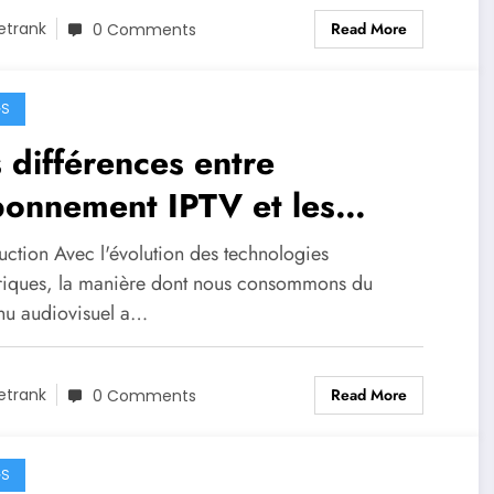
Read More
etrank
0 Comments
GS
 différences entre
bonnement IPTV et les
vices de streaming
uction Avec l'évolution des technologies
ditionnels
iques, la manière dont nous consommons du
nu audiovisuel a…
Read More
etrank
0 Comments
GS