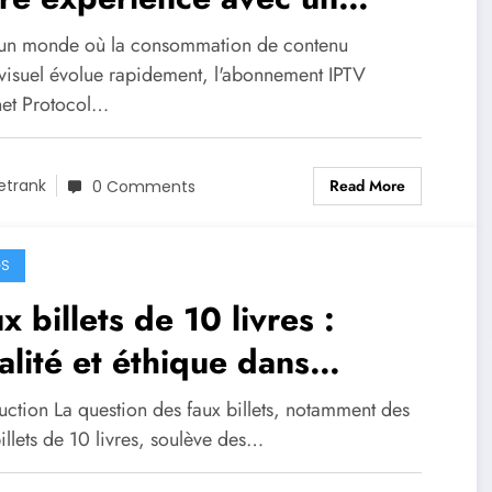
onnement IPTV
un monde où la consommation de contenu
visuel évolue rapidement, l'abonnement IPTV
rnet Protocol…
Read More
etrank
0 Comments
GS
x billets de 10 livres :
alité et éthique dans
tilisation artistique
uction La question des faux billets, notamment des
illets de 10 livres, soulève des…