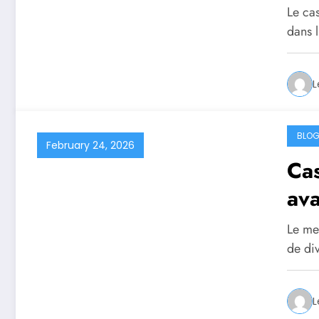
Le ca
dans l
L
BLO
February 24, 2026
Cas
ava
Le mei
de di
L