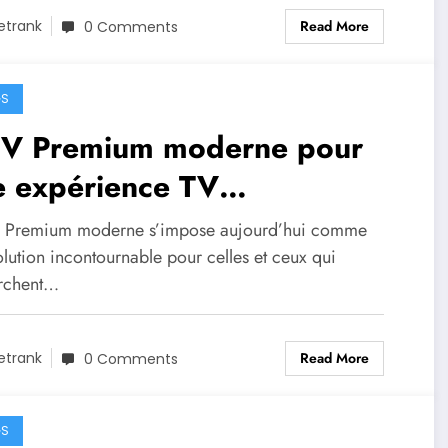
Read More
etrank
0 Comments
GS
TV Premium moderne pour
e expérience TV
sonnalisée
V Premium moderne s’impose aujourd’hui comme
lution incontournable pour celles et ceux qui
rchent…
Read More
etrank
0 Comments
GS