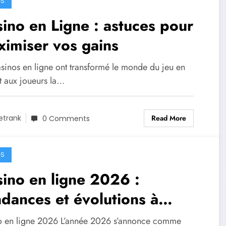
GS
ino en Ligne : astuces pour
imiser vos gains
asinos en ligne ont transformé le monde du jeu en
t aux joueurs la…
Read More
etrank
0 Comments
GS
ino en ligne 2026 :
dances et évolutions à
veiller
o en ligne 2026 L’année 2026 s’annonce comme