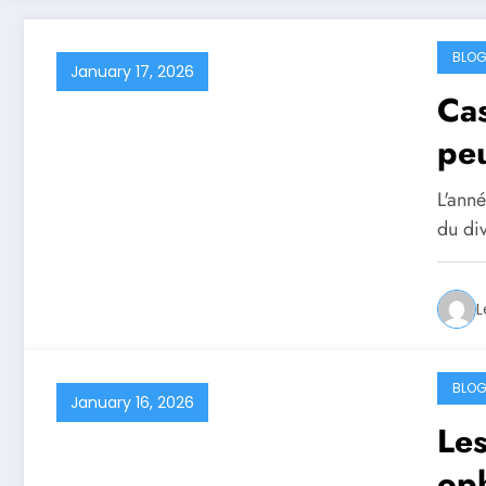
BLO
January 17, 2026
Cas
peu
L'ann
du di
L
BLO
January 16, 2026
Les
oph