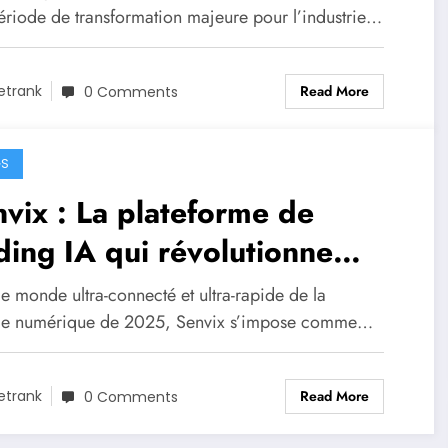
ériode de transformation majeure pour l’industrie…
Read More
etrank
0 Comments
GS
vix : La plateforme de
ding IA qui révolutionne
nvestissement en 2025
e monde ultra-connecté et ultra-rapide de la
ce numérique de 2025, Senvix s’impose comme…
Read More
etrank
0 Comments