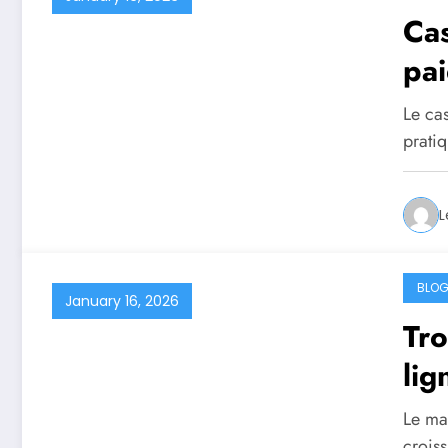
Cas
pai
Le ca
prati
L
BLO
January 16, 2026
Tro
lig
Le ma
crois