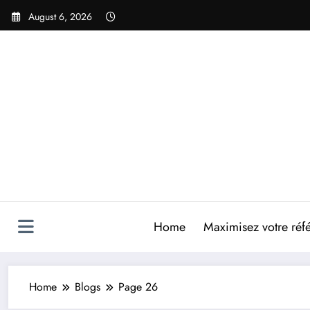
Skip
August 6, 2026
to
content
Home
Maximisez votre réfé
Home
Blogs
Page 26