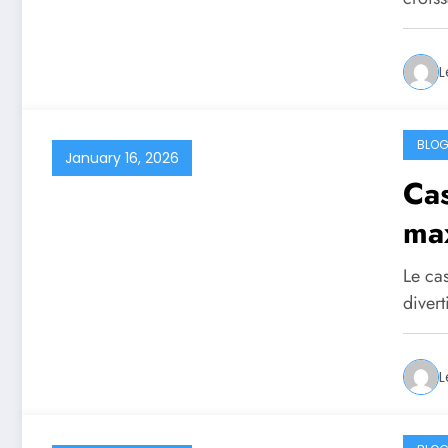
L
BLO
January 16, 2026
Cas
max
Le ca
diver
L