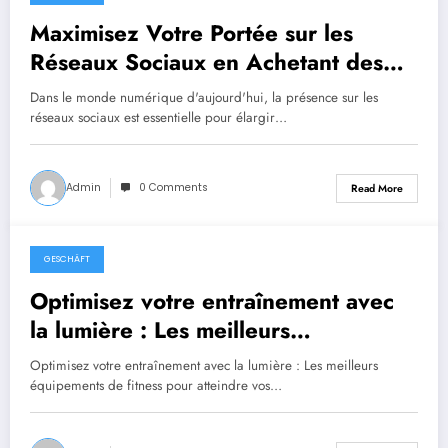
February 27, 2024
Maximisez Votre Portée sur les
Réseaux Sociaux en Achetant des
Followers Instagram de Qualité
Dans le monde numérique d'aujourd'hui, la présence sur les
réseaux sociaux est essentielle pour élargir…
Admin
0 Comments
Read More
GESCHÄFT
November 1, 2023
Optimisez votre entraînement avec
la lumière : Les meilleurs
équipements de fitness pour
Optimisez votre entraînement avec la lumière : Les meilleurs
atteindre vos objectifs
équipements de fitness pour atteindre vos…