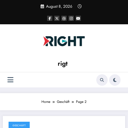
Skip
August 8, 2026
to
content
rigt
Home
Geschäft
Page 2
GESCHÄFT