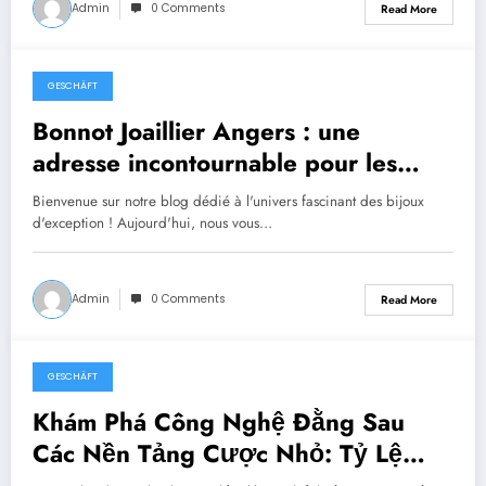
Admin
0 Comments
Read More
GESCHÄFT
October 31, 2023
Bonnot Joaillier Angers : une
adresse incontournable pour les
amoureux du bijou d’exception
Bienvenue sur notre blog dédié à l'univers fascinant des bijoux
d'exception ! Aujourd'hui, nous vous…
Admin
0 Comments
Read More
GESCHÄFT
September 7, 2023
Khám Phá Công Nghệ Đằng Sau
Các Nền Tảng Cược Nhỏ: Tỷ Lệ
Cược, Thuật Toán, Và Sự Công