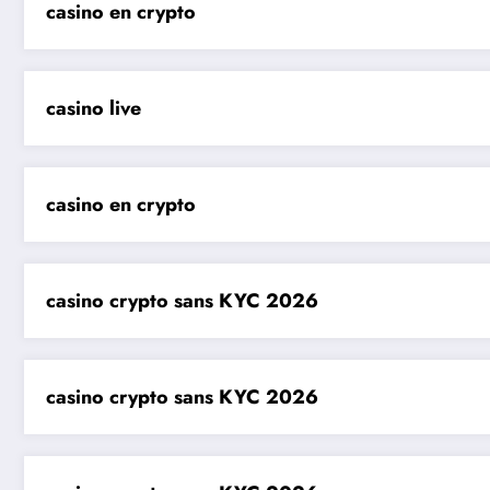
casino en crypto
casino live
casino en crypto
casino crypto sans KYC 2026
casino crypto sans KYC 2026