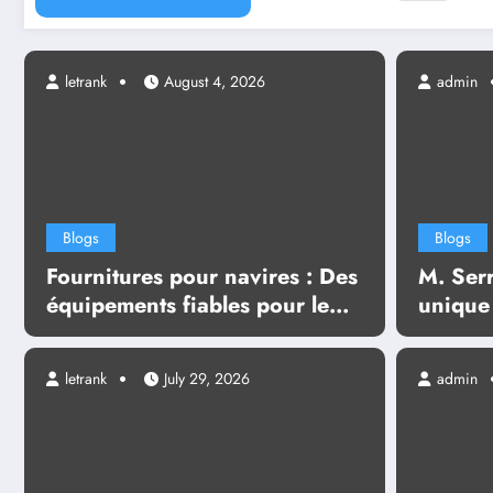
letrank
August 4, 2026
admin
Blogs
Blogs
Fournitures pour navires : Des
M. Serr
équipements fiables pour le
unique
secteur maritime
de verr
letrank
July 29, 2026
admin