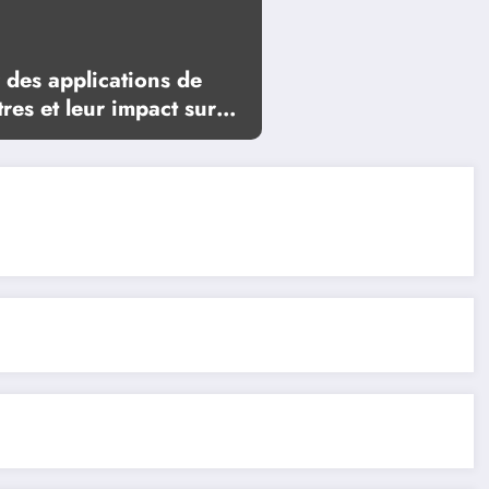
 des applications de
res et leur impact sur la