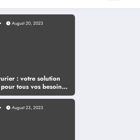
August 20, 2023
urier : votre solution
 pour tous vos besoins
ouillage !
August 23, 2023