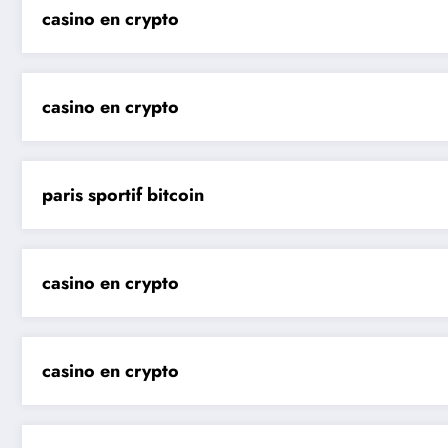
casino en crypto
casino en crypto
paris sportif bitcoin
casino en crypto
casino en crypto