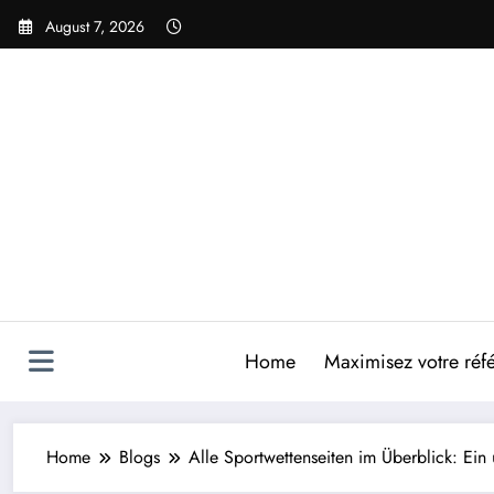
Skip
August 7, 2026
to
content
Home
Maximisez votre réfé
Home
Blogs
Alle Sportwettenseiten im Überblick: Ein