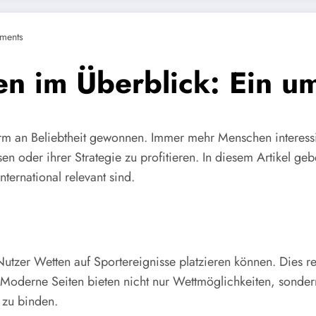
ments
en im Überblick: Ein u
norm an Beliebtheit gewonnen. Immer mehr Menschen interess
n oder ihrer Strategie zu profitieren. In diesem Artikel ge
nternational relevant sind.
utzer Wetten auf Sportereignisse platzieren können. Dies rei
 Moderne Seiten bieten nicht nur Wettmöglichkeiten, sonder
 zu binden.