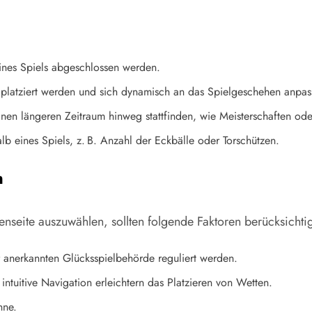
eines Spiels abgeschlossen werden.
 platziert werden und sich dynamisch an das Spielgeschehen anpas
inen längeren Zeitraum hinweg stattfinden, wie Meisterschaften oder
lb eines Spiels, z. B. Anzahl der Eckbälle oder Torschützen.
n
tenseite auszuwählen, sollten folgende Faktoren berücksichti
er anerkannten Glücksspielbehörde reguliert werden.
intuitive Navigation erleichtern das Platzieren von Wetten.
nne.