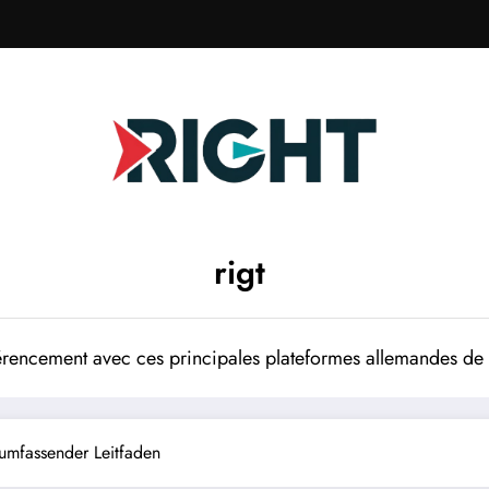
rigt
rencement avec ces principales plateformes allemandes de p
 umfassender Leitfaden