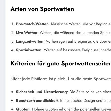
Arten von Sportwetten
Pre-Match-Wetten
: Klassische Wetten, die vor Beginn 
Live-Wetten
: Wetten, die während des laufenden Spiels
Langzeitwetten
: Vorhersagen auf Ereignisse, die über e
Spezialwetten
: Wetten auf besondere Ereignisse innerha
Kriterien für gute Sportwettenseite
Nicht jede Plattform ist gleich. Um die beste Sportwet
Sicherheit und Lizenzierung
: Die Seite sollte von ein
Benutzerfreundlichkeit
: Ein einfaches Design und eine 
Quoten
: Höhere Quoten erhöhen die potenziellen Gewi