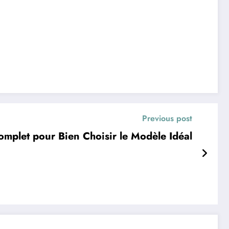
Previous post
mplet pour Bien Choisir le Modèle Idéal