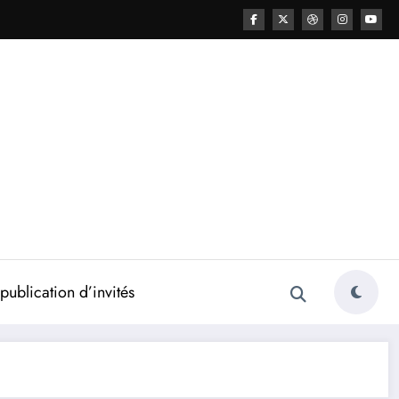
ublication d’invités