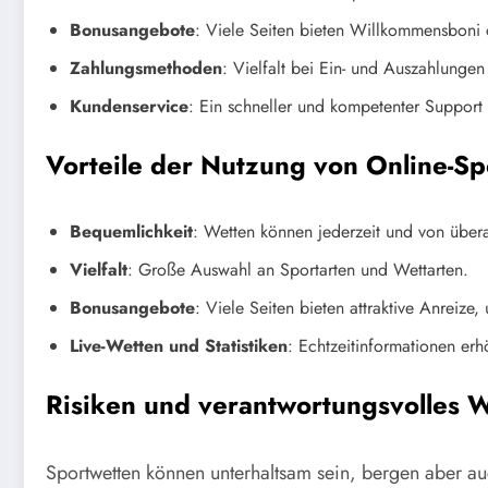
Bonusangebote
: Viele Seiten bieten Willkommensboni
Zahlungsmethoden
: Vielfalt bei Ein- und Auszahlungen 
Kundenservice
: Ein schneller und kompetenter Support
Vorteile der Nutzung von Online-Sp
Bequemlichkeit
: Wetten können jederzeit und von überal
Vielfalt
: Große Auswahl an Sportarten und Wettarten.
Bonusangebote
: Viele Seiten bieten attraktive Anreize
Live-Wetten und Statistiken
: Echtzeitinformationen er
Risiken und verantwortungsvolles 
Sportwetten können unterhaltsam sein, bergen aber auc