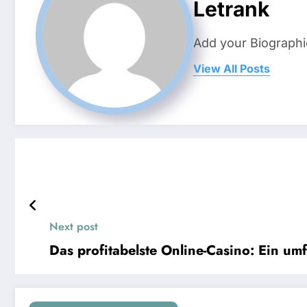
Letrank
Add your Biographi
View All Posts
Next post
Das profitabelste Online-Casino: Ein um