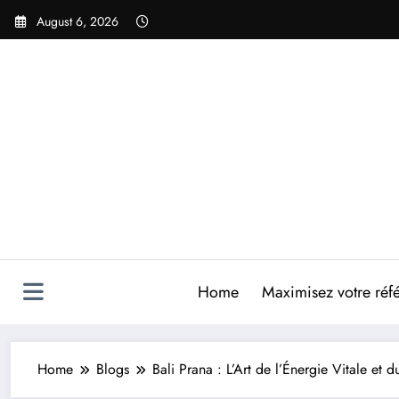
Skip
August 6, 2026
to
content
Home
Maximisez votre réfé
Home
Blogs
Bali Prana : L’Art de l’Énergie Vitale et d