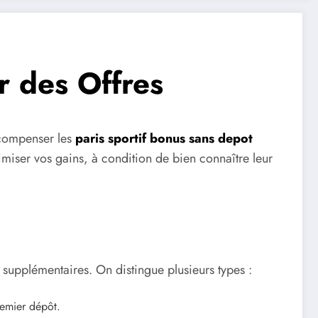
r des Offres
écompenser les
paris sportif bonus sans depot
miser vos gains, à condition de bien connaître leur
 supplémentaires. On distingue plusieurs types :
remier dépôt.