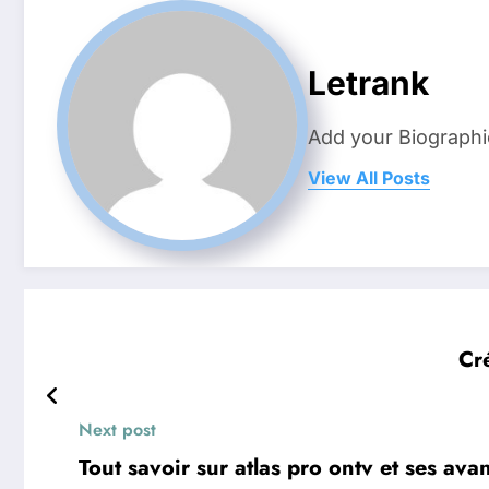
Letrank
Add your Biographi
View All Posts
Cr
Next post
Tout savoir sur atlas pro ontv et ses av