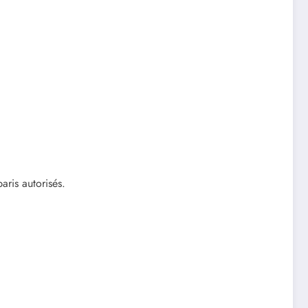
ris autorisés.