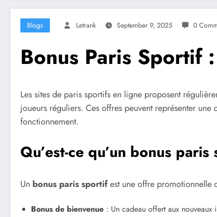
Blogs
Letrank
September 9, 2025
0 Comm
Bonus Paris Sportif 
Les sites de paris sportifs en ligne proposent réguliè
joueurs réguliers. Ces offres peuvent représenter une
fonctionnement.
Qu’est-ce qu’un bonus paris s
Un
bonus paris sportif
est une offre promotionnelle q
Bonus de bienvenue
: Un cadeau offert aux nouveaux in