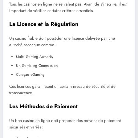
Tous les casinos en ligne ne se valent pas. Avant de s’inscrire, il est
important de vérifier certains critères essentiels.
La Licence et la Régulation
Un casino fiable doit posséder une licence délivrée par une
autorité reconnue comme :
Malta Gaming Authority
UK Gambling Commission
Curaçao eGaming
Ces licences garantissent un certain niveau de sécurité et de
transparence.
Les Méthodes de Paiement
Un bon casino en ligne doit proposer des moyens de paiement
sécurisés et variés :