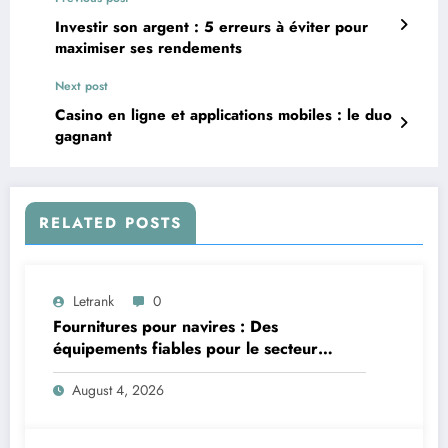
Investir son argent : 5 erreurs à éviter pour
maximiser ses rendements
Next post
Casino en ligne et applications mobiles : le duo
gagnant
RELATED POSTS
Letrank
0
Fournitures pour navires : Des
équipements fiables pour le secteur
maritime
August 4, 2026