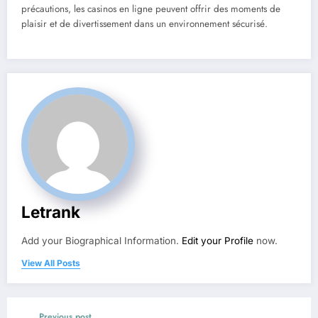
précautions, les casinos en ligne peuvent offrir des moments de
plaisir et de divertissement dans un environnement sécurisé.
Letrank
Add your Biographical Information.
Edit your Profile
now.
View All Posts
Previous post