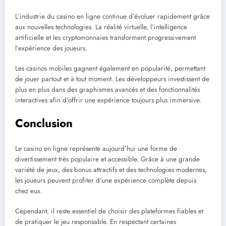
L’industrie du casino en ligne continue d’évoluer rapidement grâce
aux nouvelles technologies. La réalité virtuelle, l’intelligence
artificielle et les cryptomonnaies transforment progressivement
l’expérience des joueurs.
Les casinos mobiles gagnent également en popularité, permettant
de jouer partout et à tout moment. Les développeurs investissent de
plus en plus dans des graphismes avancés et des fonctionnalités
interactives afin d’offrir une expérience toujours plus immersive.
Conclusion
Le casino en ligne représente aujourd’hui une forme de
divertissement très populaire et accessible. Grâce à une grande
variété de jeux, des bonus attractifs et des technologies modernes,
les joueurs peuvent profiter d’une expérience complète depuis
chez eux.
Cependant, il reste essentiel de choisir des plateformes fiables et
de pratiquer le jeu responsable. En respectant certaines