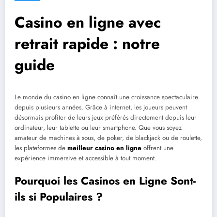
Casino en ligne avec
retrait rapide : notre
guide
Le monde du casino en ligne connaît une croissance spectaculaire
depuis plusieurs années. Grâce à internet, les joueurs peuvent
désormais profiter de leurs jeux préférés directement depuis leur
ordinateur, leur tablette ou leur smartphone. Que vous soyez
amateur de machines à sous, de poker, de blackjack ou de roulette,
les plateformes de
meilleur casino en ligne
offrent une
expérience immersive et accessible à tout moment.
Pourquoi les Casinos en Ligne Sont-
ils si Populaires ?