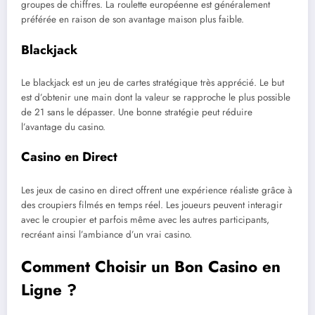
groupes de chiffres. La roulette européenne est généralement
préférée en raison de son avantage maison plus faible.
Blackjack
Le blackjack est un jeu de cartes stratégique très apprécié. Le but
est d’obtenir une main dont la valeur se rapproche le plus possible
de 21 sans le dépasser. Une bonne stratégie peut réduire
l’avantage du casino.
Casino en Direct
Les jeux de casino en direct offrent une expérience réaliste grâce à
des croupiers filmés en temps réel. Les joueurs peuvent interagir
avec le croupier et parfois même avec les autres participants,
recréant ainsi l’ambiance d’un vrai casino.
Comment Choisir un Bon Casino en
Ligne ?