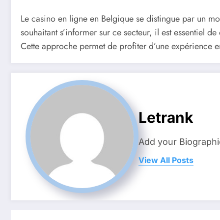
Le casino en ligne en Belgique se distingue par un mod
souhaitant s’informer sur ce secteur, il est essentiel 
Cette approche permet de profiter d’une expérience enc
Letrank
Add your Biographi
View All Posts