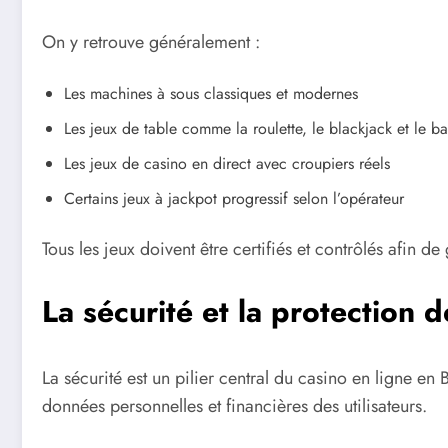
On y retrouve généralement :
Les machines à sous classiques et modernes
Les jeux de table comme la roulette, le blackjack et le b
Les jeux de casino en direct avec croupiers réels
Certains jeux à jackpot progressif selon l’opérateur
Tous les jeux doivent être certifiés et contrôlés afin de 
La sécurité et la protection 
La sécurité est un pilier central du casino en ligne en
données personnelles et financières des utilisateurs.