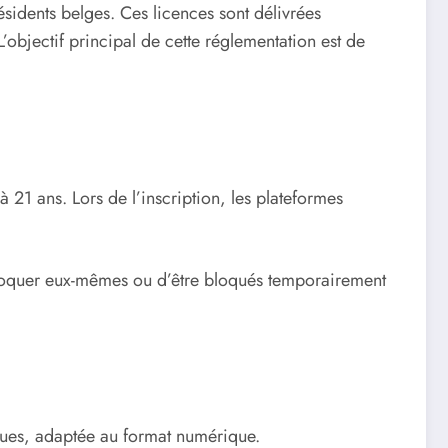
sidents belges. Ces licences sont délivrées
’objectif principal de cette réglementation est de
 21 ans. Lors de l’inscription, les plateformes
 bloquer eux-mêmes ou d’être bloqués temporairement
ques, adaptée au format numérique.