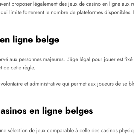
uvent proposer légalement des jeux de casino en ligne aux ré
 qui limite fortement le nombre de plateformes disponibles. L
 en ligne belge
ervé aux personnes majeures. L’âge légal pour jouer est fixé à
t de cette règle.
 volontaire et administrative qui permet aux joueurs de se
casinos en ligne belges
 une sélection de jeux comparable à celle des casinos physi