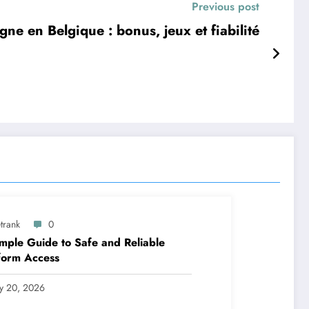
Previous post
gne en Belgique : bonus, jeux et fiabilité
trank
0
mple Guide to Safe and Reliable
form Access
ly 20, 2026