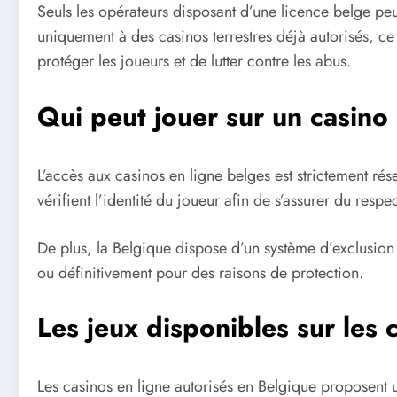
Seuls les opérateurs disposant d’une licence belge pe
uniquement à des casinos terrestres déjà autorisés, ce
protéger les joueurs et de lutter contre les abus.
Qui peut jouer sur un casino
L’accès aux casinos en ligne belges est strictement rés
vérifient l’identité du joueur afin de s’assurer du respec
De plus, la Belgique dispose d’un système d’exclusion
ou définitivement pour des raisons de protection.
Les jeux disponibles sur les 
Les casinos en ligne autorisés en Belgique proposent