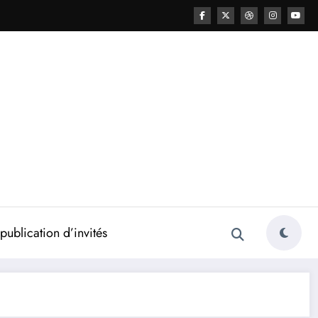
ublication d’invités