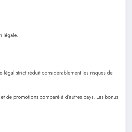
n légale.
 légal strict réduit considérablement les risques de
es et de promotions comparé à d’autres pays. Les bonus