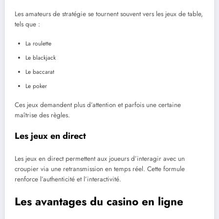
Les amateurs de stratégie se tournent souvent vers les jeux de table,
tels que :
La roulette
Le blackjack
Le baccarat
Le poker
Ces jeux demandent plus d’attention et parfois une certaine
maîtrise des règles.
Les jeux en direct
Les jeux en direct permettent aux joueurs d’interagir avec un
croupier via une retransmission en temps réel. Cette formule
renforce l’authenticité et l’interactivité.
Les avantages du casino en ligne