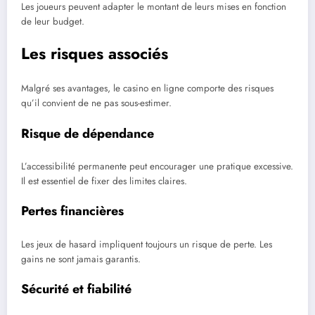
Les joueurs peuvent adapter le montant de leurs mises en fonction
de leur budget.
Les risques associés
Malgré ses avantages, le casino en ligne comporte des risques
qu’il convient de ne pas sous-estimer.
Risque de dépendance
L’accessibilité permanente peut encourager une pratique excessive.
Il est essentiel de fixer des limites claires.
Pertes financières
Les jeux de hasard impliquent toujours un risque de perte. Les
gains ne sont jamais garantis.
Sécurité et fiabilité