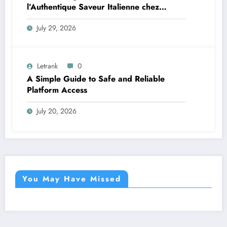
l’Authentique Saveur Italienne chez
Trattoria Pasta Pizza Brax
July 29, 2026
Letrank
0
A Simple Guide to Safe and Reliable
Platform Access
July 20, 2026
You May Have Missed