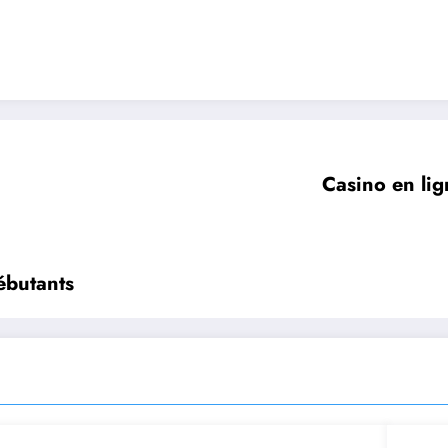
Casino en lig
ébutants