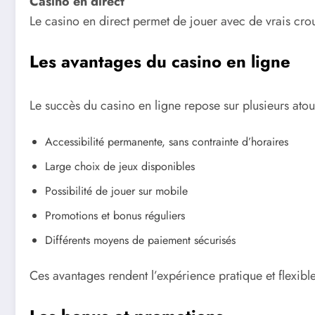
Casino en direct
Le casino en direct permet de jouer avec de vrais crou
Les avantages du casino en ligne
Le succès du casino en ligne repose sur plusieurs atout
Accessibilité permanente, sans contrainte d’horaires
Large choix de jeux disponibles
Possibilité de jouer sur mobile
Promotions et bonus réguliers
Différents moyens de paiement sécurisés
Ces avantages rendent l’expérience pratique et flexible