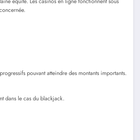
aine équité. Les casinos en ligne fonctionnent sous
n concernée.
s progressifs pouvant atteindre des montants importants.
nt dans le cas du blackjack.