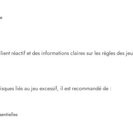
ge
ient réactif et des informations claires sur les règles des jeu
 risques liés au jeu excessif, il est recommandé de :
entielles