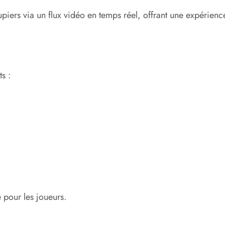
piers via un flux vidéo en temps réel, offrant une expérienc
s :
 pour les joueurs.