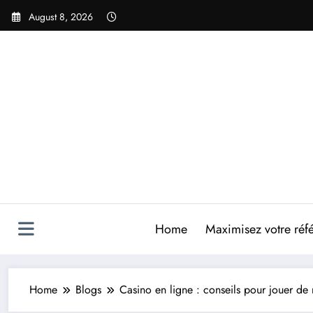
Skip
August 8, 2026
to
content
Home
Maximisez votre réfé
Home
Blogs
Casino en ligne : conseils pour jouer de