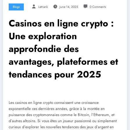
Blogs
Letrank
June 14, 2025
0 Comments
Casinos en ligne crypto :
Une exploration
approfondie des
avantages, plateformes et
tendances pour 2025
Les casinos en ligne crypto connaissent une croissance
exponentielle ces dernières années, grâce à la montée en
puissance des cryptomonnaies comme le Bitcoin, l’Ethereum, et
d’autres altcoins. Si vous êtes un joueur passionné ou simplement
curieux d’explorer les nouvelles tendances des jeux d’argent en