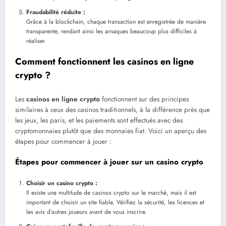
Fraudabilité réduite :
Grâce à la blockchain, chaque transaction est enregistrée de manière
transparente, rendant ainsi les arnaques beaucoup plus difficiles à
réaliser.
Comment fonctionnent les casinos en ligne
crypto ?
Les
casinos en ligne crypto
fonctionnent sur des principes
similaires à ceux des casinos traditionnels, à la différence près que
les jeux, les paris, et les paiements sont effectués avec des
cryptomonnaies plutôt que des monnaies fiat. Voici un aperçu des
étapes pour commencer à jouer :
Étapes pour commencer à jouer sur un casino crypto
Choisir un casino crypto :
Il existe une multitude de casinos crypto sur le marché, mais il est
important de choisir un site fiable. Vérifiez la sécurité, les licences et
les avis d’autres joueurs avant de vous inscrire.