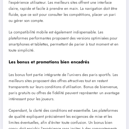
l’expérience utilisateur. Les meilleurs sites offrent une interface
claire, rapide et facile à prendre en main. La navigation doit être
fluide, que ce soit pour consulter les compétitions, placer un pari
ou gérer son compte.
La compatibilité mobile est également indispensable. Les
plateformes performantes proposent des versions optimisées pour
smartphones et tablettes, permettant de parier à tout moment et en
toute simplicité.
Les bonus et promotions bien encadrés
Les bonus font partie intégrante de l’univers des paris sportifs. Les
meilleurs sites proposent des offres attractives tout en restant
transparents sur leurs conditions d’utilisation. Bonus de bienvenue,
paris gratuits ou offres de fidélité peuvent représenter un avantage
intéressant pour les joueurs.
Cependant, la clarté des conditions est essentielle. Les plateformes
de qualité expliquent précisément les exigences de mise et les
limites éventuelles, afin d’éviter toute confusion. Un bonus bien
conçu doit enrichir l’expérience sans inciter à des comportements