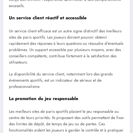
excessifs.
Un service client réactif et accessible
Un service client efficace est un autre signe distinctif des meilleurs
sites de paris sportifs. Les joueurs doivent pouvoir obtenir
rapidement des réponses à leurs questions ou résoudre d’éventuels
problèmes. Un support accessible par plusieurs moyens, avec des
conseillers compétents, contribue fortement à la satisfaction des
utilisateurs.
La disponibilité du service client, notamment lors des grands
événements sportifs, est un indicateur de sérieux et de
professionnalisme.
La promotion du jeu responsable
Les meilleurs sites de paris sportifs placent le jeu responsable au
centre de leurs priorités. Ils proposent des outils permettant de fixer
des limites de dépôt, de temps de jeu ou de pertes. Ces
fonctionnalités aident les joueurs à garder le contrôle et à pratiquer