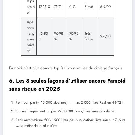
Vipli
kes.n
12-15 $
71 %
0 %
Élevé
5,9/10
et
Age
nces
franç
45-90
96-98
70-95
Très
9,6/10
aises
€
%
%
faible
privé
es
Famoid n’est plus dans le top 3 si vous voulez du ciblage français.
6. Les 3 seules façons d’utiliser encore Famoid
sans risque en 2025
Petit compte (< 15 000 abonnés) → max 2 000 likes Real en 48-72 h
Stories uniquement → jusqu’à 10 000 vues/likes sans problème
Pack automatique 500-1 500 likes par publication, livraison sur 7 jours
→ la méthode la plus sûre