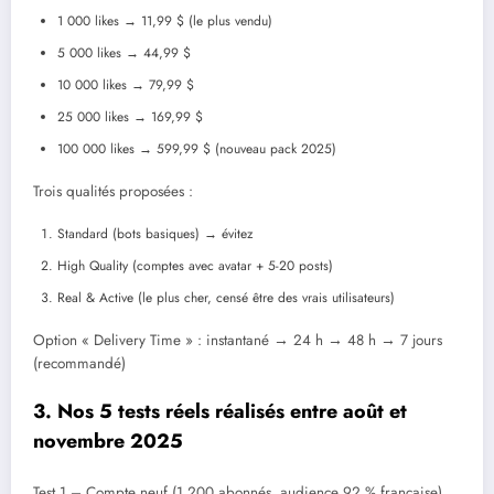
1 000 likes → 11,99 $ (le plus vendu)
5 000 likes → 44,99 $
10 000 likes → 79,99 $
25 000 likes → 169,99 $
100 000 likes → 599,99 $ (nouveau pack 2025)
Trois qualités proposées :
Standard (bots basiques) → évitez
High Quality (comptes avec avatar + 5-20 posts)
Real & Active (le plus cher, censé être des vrais utilisateurs)
Option « Delivery Time » : instantané → 24 h → 48 h → 7 jours
(recommandé)
3. Nos 5 tests réels réalisés entre août et
novembre 2025
Test 1 – Compte neuf (1 200 abonnés, audience 92 % française)