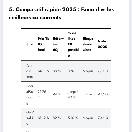
5. Comparatif rapide 2025 : Famoid vs les
meilleurs concurrents
% de
Prix 1k
Rétent
likes
Risque
Note
Site
IG
ion
FR
shado
2025
Real
60j
possibl
wban
e
Fam
oid.
14-18 $
88 %
0 %
Moyen
7,8/10
com
Soci
alBo
21-26
jusqu’à
94 %
Faible
9,1/10
ss.or
$
40 %
g
GetV
iral.i
16-19 $
82 %
5-10 %
Moyen
7,4/10
o