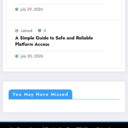
Trattoria Pasta Pizza Brax
July 29, 2026
Letrank
0
A Simple Guide to Safe and Reliable
Platform Access
July 20, 2026
You May Have Missed