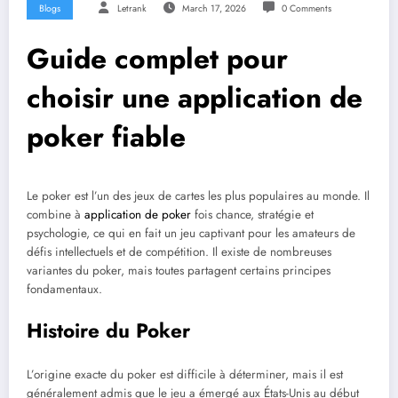
Blogs
Letrank
March 17, 2026
0 Comments
Guide complet pour
choisir une application de
poker fiable
Le poker est l’un des jeux de cartes les plus populaires au monde. Il
combine à
application de poker
fois chance, stratégie et
psychologie, ce qui en fait un jeu captivant pour les amateurs de
défis intellectuels et de compétition. Il existe de nombreuses
variantes du poker, mais toutes partagent certains principes
fondamentaux.
Histoire du Poker
L’origine exacte du poker est difficile à déterminer, mais il est
généralement admis que le jeu a émergé aux États-Unis au début