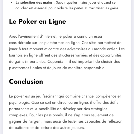
La sélection des mains
: Savoir quelles mains jouer et quand se
coucher est essentiel pour réduire les pertes et maximiser les gains.
Le Poker en Ligne
Avec l’avènement d’internet, le poker a connu un essor
considérable sur les plateformes en ligne. Ces sites permettent de
jouer à tout moment et contre des adversaires du monde entier. Les
tournois en ligne offrent des structures variées et des opportunités
de gains importantes. Cependant, il est important de choisir des
plateformes fiables et de jouer de manière responsable.
Conclusion
Le poker est un jeu fascinant qui combine chance, compétence et
psychologie. Que ce soit en direct ou en ligne, il offre des défis
permanents et la possibilité de développer des stratégies
complexes. Pour les passionnés, il ne s’agit pas seulement de
gagner de l’argent, mais aussi de tester ses capacités de réflexion,
de patience et de lecture des autres joueurs.