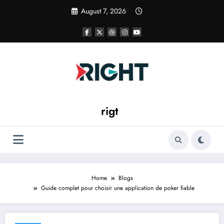
Skip
August 7, 2026
to
content
rigt
Home
Blogs
Guide complet pour choisir une application de poker fiable