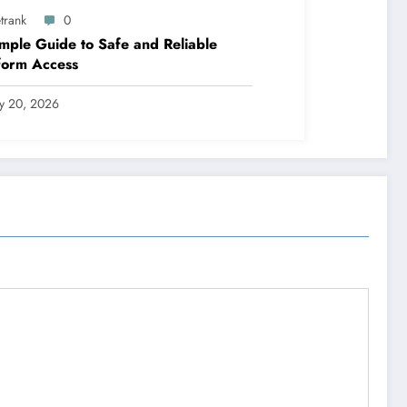
trank
0
mple Guide to Safe and Reliable
form Access
ly 20, 2026