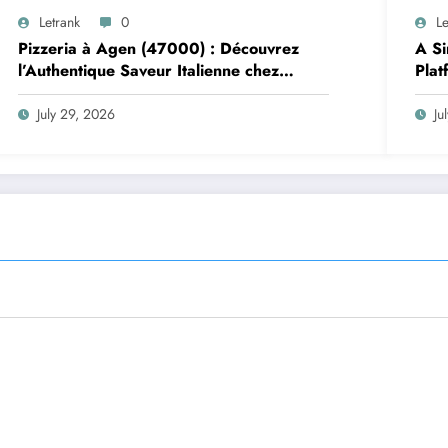
Letrank
0
Le
Pizzeria à Agen (47000) : Découvrez
A Si
l’Authentique Saveur Italienne chez
Plat
Trattoria Pasta Pizza Brax
July 29, 2026
Ju