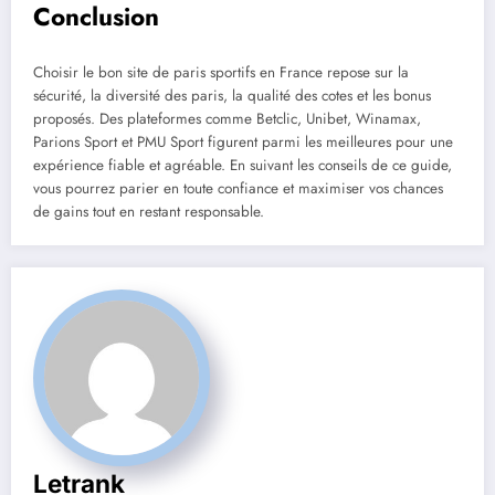
Conclusion
Choisir le bon site de paris sportifs en France repose sur la
sécurité, la diversité des paris, la qualité des cotes et les bonus
proposés. Des plateformes comme Betclic, Unibet, Winamax,
Parions Sport et PMU Sport figurent parmi les meilleures pour une
expérience fiable et agréable. En suivant les conseils de ce guide,
vous pourrez parier en toute confiance et maximiser vos chances
de gains tout en restant responsable.
Letrank