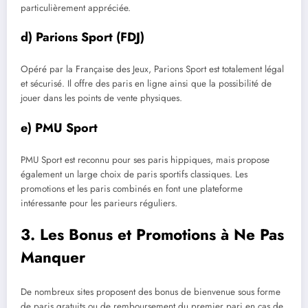
particulièrement appréciée.
d) Parions Sport (FDJ)
Opéré par la Française des Jeux, Parions Sport est totalement légal
et sécurisé. Il offre des paris en ligne ainsi que la possibilité de
jouer dans les points de vente physiques.
e) PMU Sport
PMU Sport est reconnu pour ses paris hippiques, mais propose
également un large choix de paris sportifs classiques. Les
promotions et les paris combinés en font une plateforme
intéressante pour les parieurs réguliers.
3. Les Bonus et Promotions à Ne Pas
Manquer
De nombreux sites proposent des bonus de bienvenue sous forme
de paris gratuits ou de remboursement du premier pari en cas de