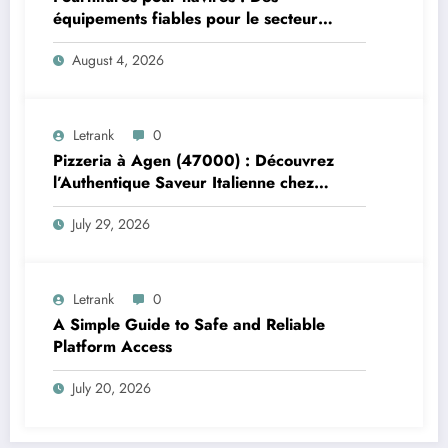
équipements fiables pour le secteur
maritime
August 4, 2026
Letrank
0
Pizzeria à Agen (47000) : Découvrez
l’Authentique Saveur Italienne chez
Trattoria Pasta Pizza Brax
July 29, 2026
Letrank
0
A Simple Guide to Safe and Reliable
Platform Access
July 20, 2026