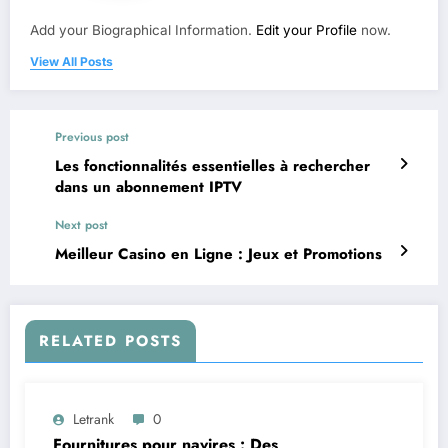
Add your Biographical Information.
Edit your Profile
now.
View All Posts
Previous post
Les fonctionnalités essentielles à rechercher
dans un abonnement IPTV
Next post
Meilleur Casino en Ligne : Jeux et Promotions
RELATED POSTS
Letrank
0
Fournitures pour navires : Des