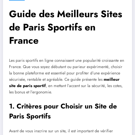
Guide des Meilleurs Sites
de Paris Sportifs en
France
Les paris sportifs en ligne connaissent une popularité croissante en
France. Que vous soyez débutant ou parieur expérimenté, choisir
la bonne plateforme est essentiel pour profiter d’une expérience
sécurisée, rentable et agréable. Ce guide présente les
meilleur
site de paris sportif
, en mettant l’accent sur la sécurité, les cotes,
les bonus et l’ergonomie.
1. Critères pour Choisir un Site de
Paris Sportifs
Avant de vous inscrire sur un site, il est important de vérifier