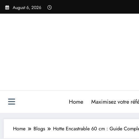
Skip
August 6, 2026
to
content
Home
Maximisez votre réfé
Home
Blogs
Hotte Encastrable 60 cm : Guide Complet