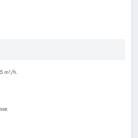
75 m³/h.
sse.