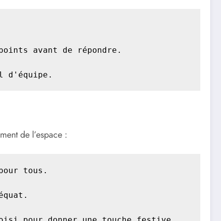
oints avant de répondre.

l d'équipe.
ment de l’espace :
our tous.

quat.

oisi pour donner une touche festive.