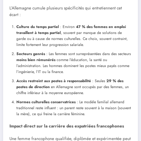
L’Allemagne cumule plusieurs spécificités qui entretiennent cet
écart :
Culture du temps partiel
: Environ
47 % des femmes en emploi
travaillent
à
temps partiel
, souvent par manque de solutions de
garde ou à cause de normes culturelles. Ce choix, souvent contraint,
limite fortement leur progression salariale.
Secteurs genré
s
: Les femmes sont surreprésentées dans des secteurs
moins bien ré
mun
é
r
é
s
comme l’éducation, la santé ou
l’administration. Les hommes dominent les postes mieux payés comme
l’ingénierie, l’IT ou la finance.
Accè
s restreint aux postes
à
responsabilité
: Seules
29 % des
postes de direction
en Allemagne sont occupés par des femmes, un
chiffre inférieur à la moyenne européenne.
Normes culturelles conservatrices
: Le modèle familial allemand
traditionnel reste influent : un parent reste souvent à la maison (souvent
la mère), ce qui freine la carrière féminine.
Impact direct sur la carri
è
re des expatrié
es francophones
Une femme francophone qualifiée, diplômée et expérimentée peut