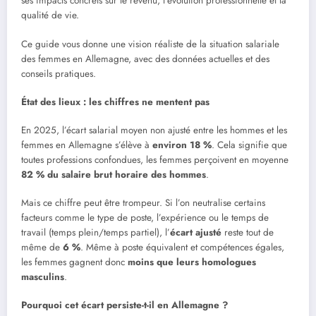
ses impacts concrets sur le revenu, l’évolution professionnelle et la
qualité de vie.
Ce guide vous donne une vision réaliste de la situation salariale
des femmes en Allemagne, avec des données actuelles et des
conseils pratiques.
État des lieux : les chiffres ne mentent pas
En 2025, l’écart salarial moyen non ajusté entre les hommes et les
femmes en Allemagne s’élève à
environ 18 %
. Cela signifie que
toutes professions confondues, les femmes perçoivent en moyenne
82 % du salaire brut horaire des hommes
.
Mais ce chiffre peut être trompeur. Si l’on neutralise certains
facteurs comme le type de poste, l’expérience ou le temps de
travail (temps plein/temps partiel), l’
é
cart ajust
é
reste tout de
même de
6 %
. Même à poste équivalent et compétences égales,
les femmes gagnent donc
moins que leurs homologues
masculins
.
Pourquoi cet écart persiste-t-il en Allemagne ?