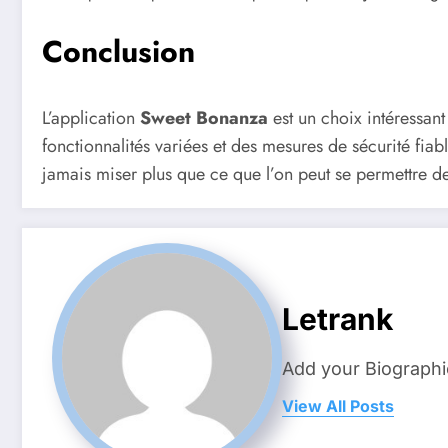
Conclusion
L’application
Sweet Bonanza
est un choix intéressan
fonctionnalités variées et des mesures de sécurité fi
jamais miser plus que ce que l’on peut se permettre d
Letrank
Add your Biographi
View All Posts