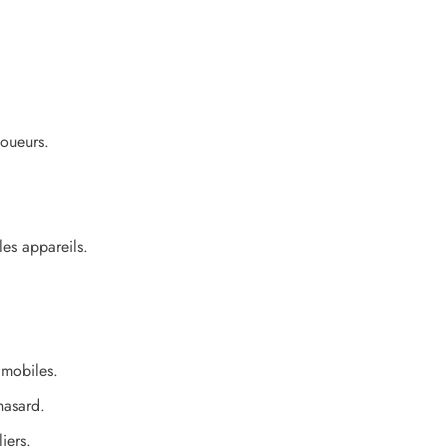
joueurs.
les appareils.
mobiles.
hasard.
iers.