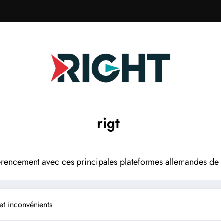
rigt
rencement avec ces principales plateformes allemandes de p
et inconvénients