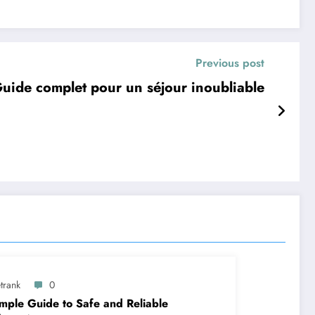
Previous post
Guide complet pour un séjour inoubliable
trank
0
mple Guide to Safe and Reliable