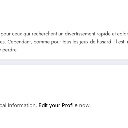
t pour ceux qui recherchent un divertissement rapide et colo
ables. Cependant, comme pour tous les jeux de hasard, il est
e perdre.
cal Information.
Edit your Profile
now.