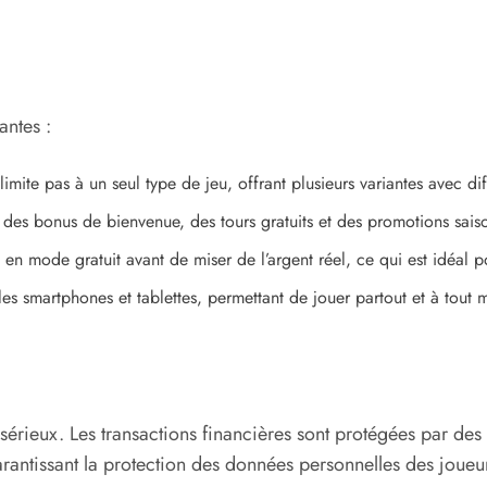
antes :
mite pas à un seul type de jeu, offrant plusieurs variantes avec diff
 des bonus de bienvenue, des tours gratuits et des promotions saisonn
en mode gratuit avant de miser de l’argent réel, ce qui est idéal po
les smartphones et tablettes, permettant de jouer partout et à tout
 sérieux. Les transactions financières sont protégées par de
arantissant la protection des données personnelles des joueu