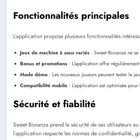
Fonctionnalités principales
L’application propose plusieurs fonctionnalités intéress
Jeux de machine à sous variés
: Sweet Bonanza ne se li
Bonus et promotions
: L’application offre régulièrement
Mode démo
: Les nouveaux joueurs peuvent tester le jeu 
Compatibilité mobile
: L’application est optimisée pour 
Sécurité et fiabilité
Sweet Bonanza prend la sécurité de ses utilisateurs au
l’application respecte les normes de confidentialité, g