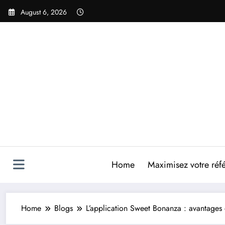
Skip
August 6, 2026
to
content
Home
Maximisez votre réfé
Home
Blogs
L’application Sweet Bonanza : avantages 