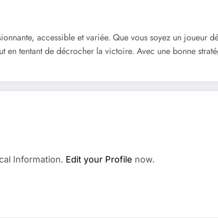
sionnante, accessible et variée. Que vous soyez un joueur dé
 tout en tentant de décrocher la victoire. Avec une bonne stra
cal Information.
Edit your Profile
now.