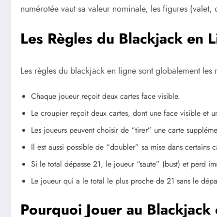
numérotée vaut sa valeur nominale, les figures (valet, d
Les Règles du Blackjack en L
Les règles du blackjack en ligne sont globalement les
Chaque joueur reçoit deux cartes face visible.
Le croupier reçoit deux cartes, dont une face visible et 
Les joueurs peuvent choisir de “tirer” une carte supplément
Il est aussi possible de “doubler” sa mise dans certains c
Si le total dépasse 21, le joueur “saute” (bust) et perd 
Le joueur qui a le total le plus proche de 21 sans le dépa
Pourquoi Jouer au Blackjack 