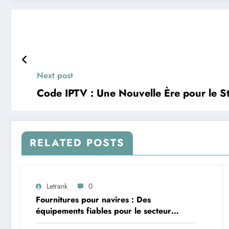
Next post
Code IPTV : Une Nouvelle Ère pour le S
RELATED POSTS
Letrank
0
Fournitures pour navires : Des
équipements fiables pour le secteur
maritime