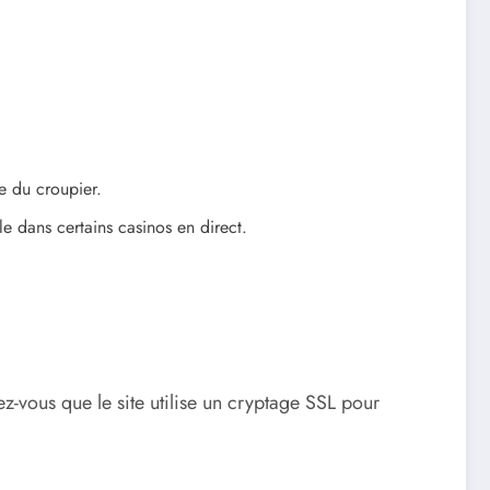
e du croupier.
le dans certains casinos en direct.
rez-vous que le site utilise un cryptage SSL pour