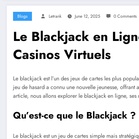
Blogs
Letrank
June 12, 2025
0 Comments
Le Blackjack en Lign
Casinos Virtuels
Le blackjack est l’un des jeux de cartes les plus popul
jeu de hasard a connu une nouvelle jeunesse, offrant a
article, nous allons explorer le blackjack en ligne, s
Qu’est-ce que le Blackjack ?
Le blackjack est un jeu de cartes simple mais stratégiq