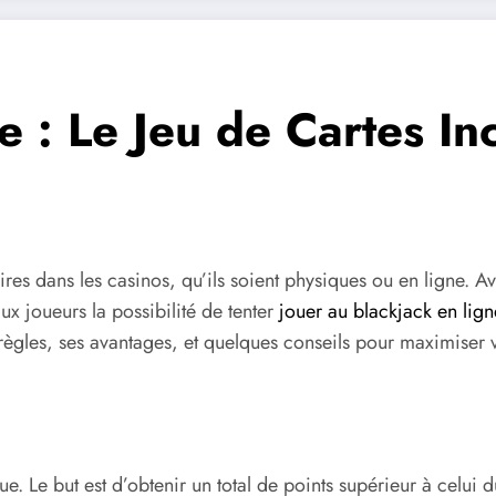
e : Le Jeu de Cartes I
aires dans les casinos, qu’ils soient physiques ou en ligne. 
ux joueurs la possibilité de tenter
jouer au blackjack en lign
es règles, ses avantages, et quelques conseils pour maximise
ue. Le but est d’obtenir un total de points supérieur à celui