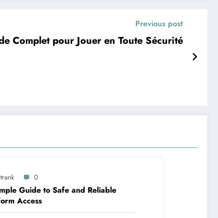
Previous post
de Complet pour Jouer en Toute Sécurité
trank
0
mple Guide to Safe and Reliable
form Access