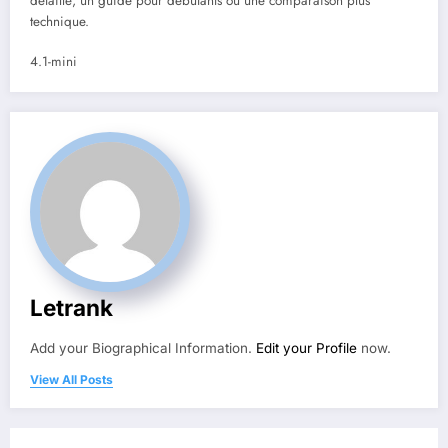
détaillé, un guide pour débutants ou une comparaison plus
technique.
4.1-mini
Letrank
Add your Biographical Information.
Edit your Profile
now.
View All Posts