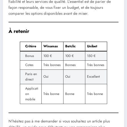
fiabilité et leurs services de qualité. L’essentiel est de parier de
façon responsable, de vous fixer un budget, et de toujours
comparer les options disponibles avant de miser.
À retenir
Critère
Winamax
Betclic
Unibet
Bonus
100 €
100 €
150 €
Cotes
Très bonnes
Bonnes
Très bonnes
Paris en
Oui
Oui
Excellent
direct
Applicati
on
Très bonne
Bonne
Très bonne
mobile
N’hésitez pas à me demander si vous souhaitez un article plus