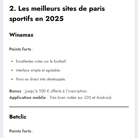
2. Les meilleurs sites de paris
sportifs en 2025
Winamax
Points forts
:
Excellentes cotes sur le football.
Interface simple et agréable.
Paris en direct très développés.
Bonus
: Jusqu’à 100 € offerts à l’inscription.
Application mobile
: Très bien notée sur iOS et Android.
Betclic
Points forts
: