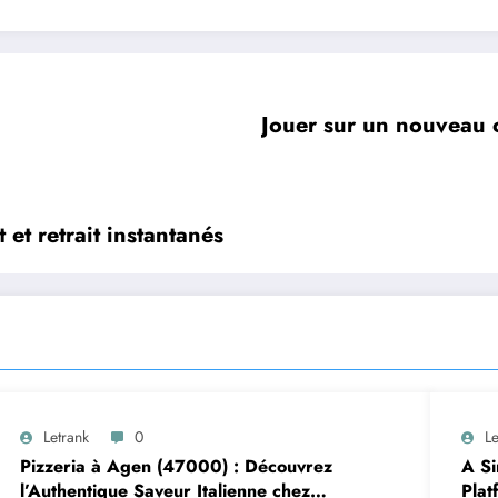
Jouer sur un nouveau ca
 et retrait instantanés
Letrank
0
Le
Pizzeria à Agen (47000) : Découvrez
A Si
l’Authentique Saveur Italienne chez
Plat