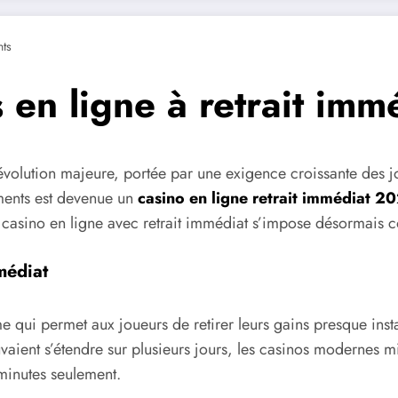
ts
s en ligne à retrait im
volution majeure, portée par une exigence croissante des jo
ements est devenue un
casino en ligne retrait immédiat 2
de casino en ligne avec retrait immédiat s’impose désormai
médiat
me qui permet aux joueurs de retirer leurs gains presque in
vaient s’étendre sur plusieurs jours, les casinos modernes 
 minutes seulement.