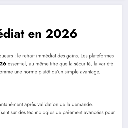
médiat en 2026
ueurs : le retrait immédiat des gains. Les plateformes
026
essentiel, au même titre que la sécurité, la variété
s comme une norme plutôt qu’un simple avantage.
stantanément après validation de la demande.
misent sur des technologies de paiement avancées pour