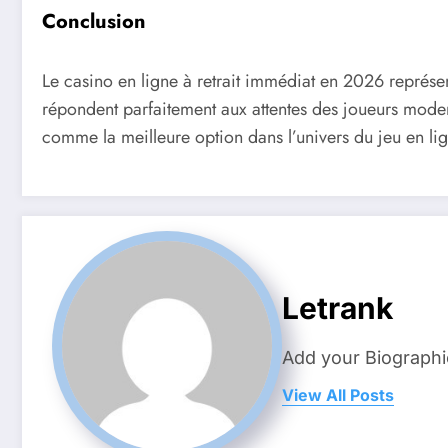
Conclusion
Le casino en ligne à retrait immédiat en 2026 représent
répondent parfaitement aux attentes des joueurs modern
comme la meilleure option dans l’univers du jeu en lig
Letrank
Add your Biographi
View All Posts