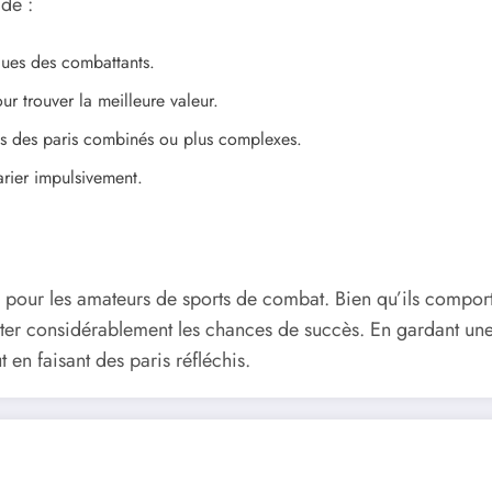
 de :
iques des combattants.
r trouver la meilleure valeur.
s des paris combinés ou plus complexes.
rier impulsivement.
te pour les amateurs de sports de combat. Bien qu’ils compor
enter considérablement les chances de succès. En gardant une
 en faisant des paris réfléchis.