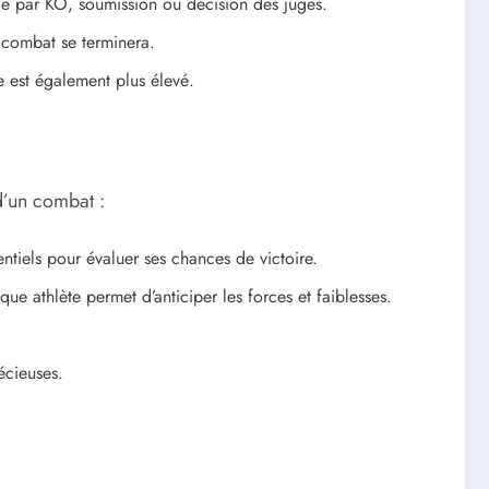
le par KO, soumission ou décision des juges.
 combat se terminera.
e est également plus élevé.
 d’un combat :
entiels pour évaluer ses chances de victoire.
que athlète permet d’anticiper les forces et faiblesses.
écieuses.