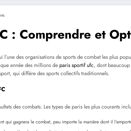
nts
UFC : Comprendre et Op
i l’une des organisations de sports de combat les plus pop
haque année des millions de
paris sportif ufc
, dont beaucoup s
t, qui diffère des sports collectifs traditionnels.
FC
ultats des combats. Les types de paris les plus courants inclu
tant qui gagnera le combat, peu importe la manière dont il l’emporte.