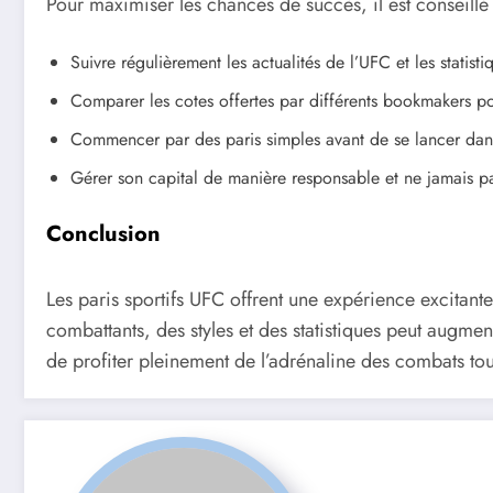
Pour maximiser les chances de succès, il est conseillé
Suivre régulièrement les actualités de l’UFC et les statist
Comparer les cotes offertes par différents bookmakers pou
Commencer par des paris simples avant de se lancer dan
Gérer son capital de manière responsable et ne jamais pa
Conclusion
Les paris sportifs UFC offrent une expérience excitan
combattants, des styles et des statistiques peut augm
de profiter pleinement de l’adrénaline des combats tout