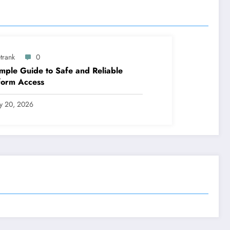
trank
0
mple Guide to Safe and Reliable
form Access
ly 20, 2026