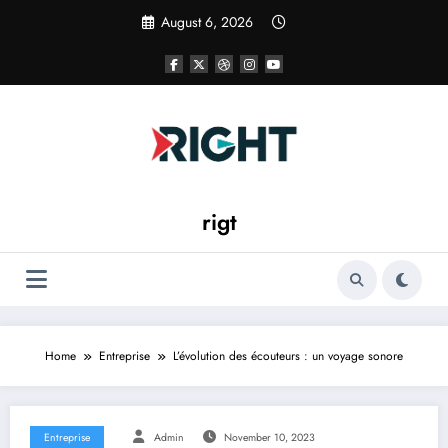
Skip
August 6, 2026
to
content
rigt
Home
Entreprise
L’évolution des écouteurs : un voyage sonore
Entreprise
Admin
November 10, 2023