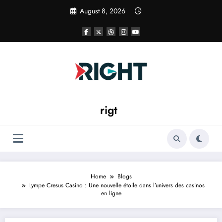
Skip
August 8, 2026
to
content
rigt
Home
Blogs
Lympe Cresus Casino : Une nouvelle étoile dans l’univers des casinos
en ligne