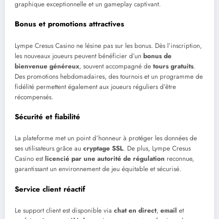
graphique exceptionnelle et un gameplay captivant.
Bonus et promotions attractives
Lympe Cresus Casino ne lésine pas sur les bonus. Dès l’inscription,
les nouveaux joueurs peuvent bénéficier d’un
bonus de
bienvenue généreux
, souvent accompagné de
tours gratuits
.
Des promotions hebdomadaires, des tournois et un programme de
fidélité permettent également aux joueurs réguliers d’être
récompensés.
Sécurité et fiabilité
La plateforme met un point d’honneur à protéger les données de
ses utilisateurs grâce au
cryptage SSL
. De plus, Lympe Cresus
Casino est
licencié par une autorité de régulation
reconnue,
garantissant un environnement de jeu équitable et sécurisé.
Service client réactif
Le support client est disponible via
chat en direct
,
email
et