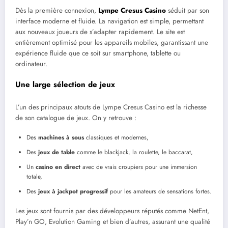
Dès la première connexion,
Lympe Cresus Casino
séduit par son
interface moderne et fluide. La navigation est simple, permettant
aux nouveaux joueurs de s’adapter rapidement. Le site est
entièrement optimisé pour les appareils mobiles, garantissant une
expérience fluide que ce soit sur smartphone, tablette ou
ordinateur.
Une large sélection de jeux
L’un des principaux atouts de Lympe Cresus Casino est la richesse
de son catalogue de jeux. On y retrouve :
Des
machines à sous
classiques et modernes,
Des
jeux de table
comme le blackjack, la roulette, le baccarat,
Un
casino en direct
avec de vrais croupiers pour une immersion
totale,
Des
jeux à jackpot progressif
pour les amateurs de sensations fortes.
Les jeux sont fournis par des développeurs réputés comme NetEnt,
Play’n GO, Evolution Gaming et bien d’autres, assurant une qualité