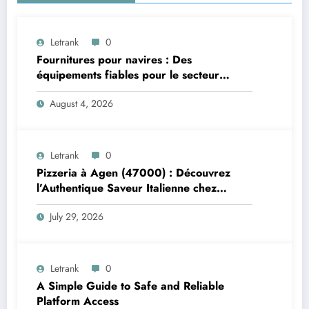
Letrank
0
Fournitures pour navires : Des
équipements fiables pour le secteur
maritime
August 4, 2026
Letrank
0
Pizzeria à Agen (47000) : Découvrez
l’Authentique Saveur Italienne chez
Trattoria Pasta Pizza Brax
July 29, 2026
Letrank
0
A Simple Guide to Safe and Reliable
Platform Access