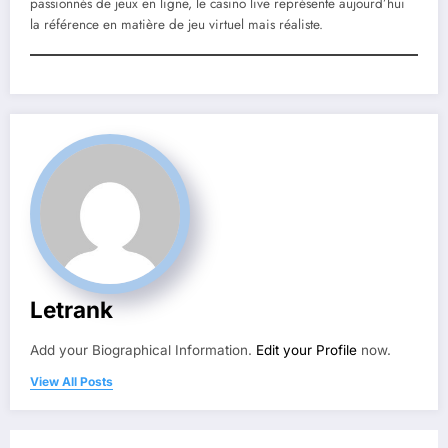
passionnés de jeux en ligne, le casino live représente aujourd’hui
la référence en matière de jeu virtuel mais réaliste.
Letrank
Add your Biographical Information.
Edit your Profile
now.
View All Posts