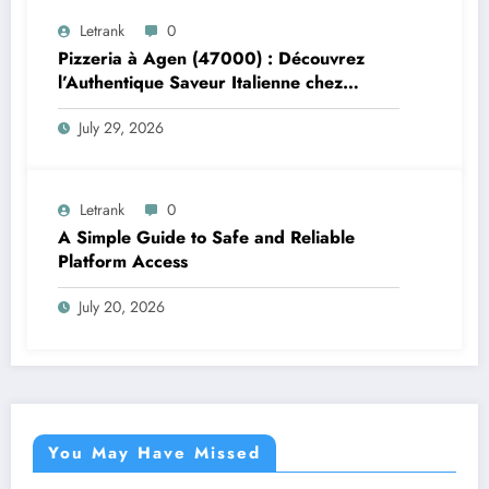
Letrank
0
Pizzeria à Agen (47000) : Découvrez
l’Authentique Saveur Italienne chez
Trattoria Pasta Pizza Brax
July 29, 2026
Letrank
0
A Simple Guide to Safe and Reliable
Platform Access
July 20, 2026
You May Have Missed