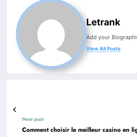
Letrank
Add your Biographi
View All Posts
Next post
Comment choisir le meilleur casino en li