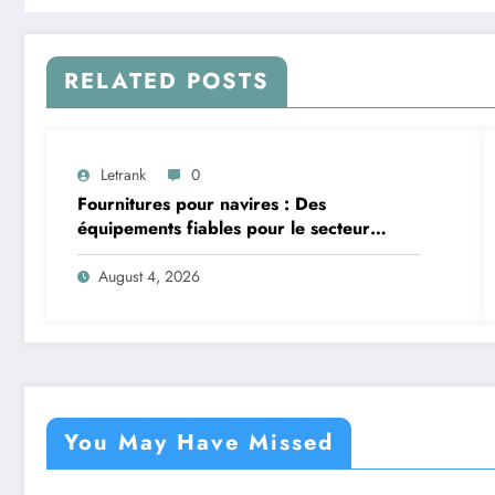
RELATED POSTS
Letrank
0
Fournitures pour navires : Des
équipements fiables pour le secteur
maritime
August 4, 2026
You May Have Missed