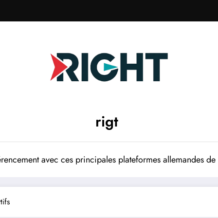
rigt
rencement avec ces principales plateformes allemandes de p
tifs