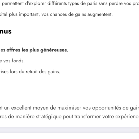
k permettent d’explorer différents types de paris sans perdre vos pr
ital plus important, vos chances de gains augmentent.
onus
 les
offres les plus généreuses
.
e vos fonds.
ises lors du retrait des gains.
t un excellent moyen de maximiser vos opportunités de gains
fres de manière stratégique peut transformer votre expérien