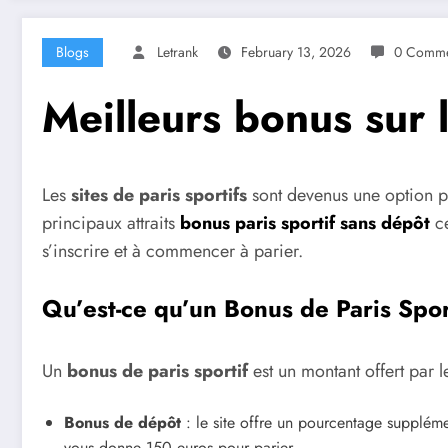
Blogs
Letrank
February 13, 2026
0 Comme
Meilleurs bonus sur l
Les
sites de paris sportifs
sont devenus une option po
principaux attraits
bonus paris sportif sans dépôt
ce
s’inscrire et à commencer à parier.
Qu’est-ce qu’un Bonus de Paris Spor
Un
bonus de paris sportif
est un montant offert par le
Bonus de dépôt
: le site offre un pourcentage supplém
vous donne 150 euros pour parier.