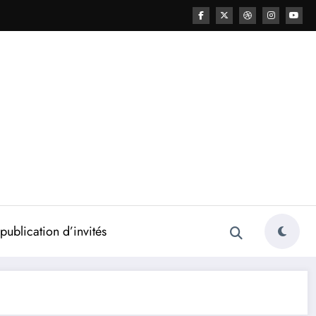
ublication d’invités