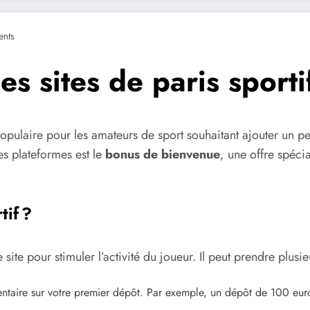
nts
es sites de paris sporti
pulaire pour les amateurs de sport souhaitant ajouter un pe
s plateformes est le
bonus de bienvenue
, une offre spéci
tif ?
 site pour stimuler l’activité du joueur. Il peut prendre plusi
entaire sur votre premier dépôt. Par exemple, un dépôt de 100 eu