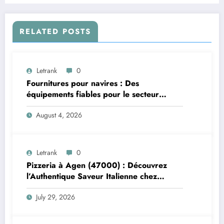
RELATED POSTS
Letrank
0
Fournitures pour navires : Des
équipements fiables pour le secteur
maritime
August 4, 2026
Letrank
0
Pizzeria à Agen (47000) : Découvrez
l’Authentique Saveur Italienne chez
Trattoria Pasta Pizza Brax
July 29, 2026