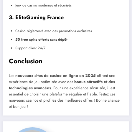
Jeux de casino modernes et sécurisés
3. EliteGaming France
Casino réglementé avec des promotions exclusives
50 free spins offerts sans dépôt
Support client 24/7
Conclusion
Les
nouveaux sites de casino en ligne en 2025
offrent une
expérience de jeu optimisée avec des
bonus attractifs et des
technologies avancées
. Pour une expérience sécurisée, il est
essentiel de choisir une plateforme régulée et fiable. Testez ces
nouveaux casinos et profitez des meilleures offres ! Bonne chance
et bon jeu !