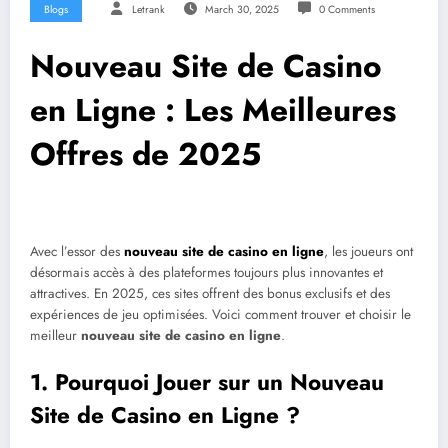
Blogs
Letrank
March 30, 2025
0 Comments
Nouveau Site de Casino
en Ligne : Les Meilleures
Offres de 2025
Avec l’essor des
nouveau site de casino en ligne
, les joueurs ont
désormais accès à des plateformes toujours plus innovantes et
attractives. En 2025, ces sites offrent des bonus exclusifs et des
expériences de jeu optimisées. Voici comment trouver et choisir le
meilleur
nouveau site de casino en ligne
.
1. Pourquoi Jouer sur un Nouveau
Site de Casino en Ligne ?