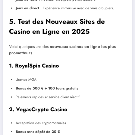
Jeux en direct
: Expérience immersive avec de vrais croupiers.
5. Test des Nouveaux Sites de
Casino en Ligne en 2025
Voici quelques-uns des
nouveaux casinos en ligne les plus
prometteurs
:
1. RoyalSpin Casino
Licence MGA
Bonus de 500 € + 100 tours gratuits
Paiements rapides et service client réactif
2. VegasCrypto Casino
Acceptation des cryptomonnaies
Bonus sans dépôt de 20 €