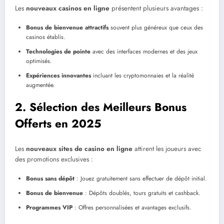
Les
nouveaux casinos en ligne
présentent plusieurs avantages :
Bonus de bienvenue attractifs
souvent plus généreux que ceux des
casinos établis.
Technologies de pointe
avec des interfaces modernes et des jeux
optimisés.
Expériences innovantes
incluant les cryptomonnaies et la réalité
augmentée.
2. Sélection des Meilleurs Bonus
Offerts en 2025
Les
nouveaux sites de casino en ligne
attirent les joueurs avec
des promotions exclusives :
Bonus sans dépôt
: Jouez gratuitement sans effectuer de dépôt initial.
Bonus de bienvenue
: Dépôts doublés, tours gratuits et cashback.
Programmes VIP
: Offres personnalisées et avantages exclusifs.