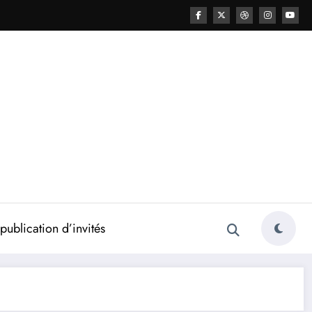
ublication d’invités