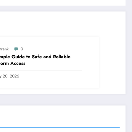
trank
0
mple Guide to Safe and Reliable
form Access
ly 20, 2026