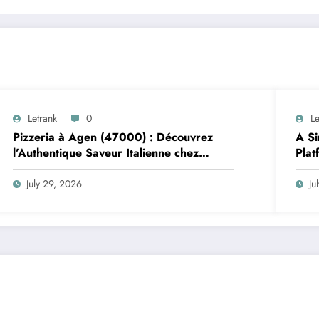
Letrank
0
Le
Pizzeria à Agen (47000) : Découvrez
A Si
l’Authentique Saveur Italienne chez
Plat
Trattoria Pasta Pizza Brax
July 29, 2026
Ju