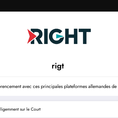
rigt
rencement avec ces principales plateformes allemandes de p
lligemment sur le Court