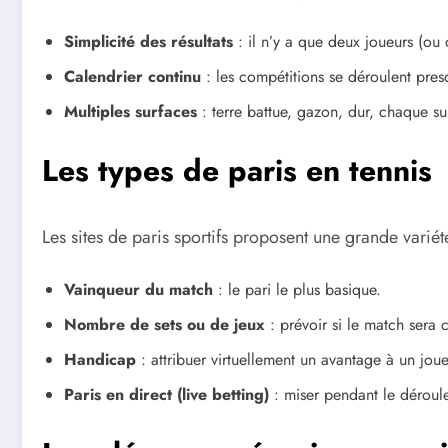
Simplicité des résultats
: il n’y a que deux joueurs (ou
Calendrier continu
: les compétitions se déroulent pres
Multiples surfaces
: terre battue, gazon, dur, chaque su
Les types de paris en tennis
Les sites de paris sportifs proposent une grande varié
Vainqueur du match
: le pari le plus basique.
Nombre de sets ou de jeux
: prévoir si le match sera 
Handicap
: attribuer virtuellement un avantage à un joue
Paris en direct (live betting)
: miser pendant le déroul