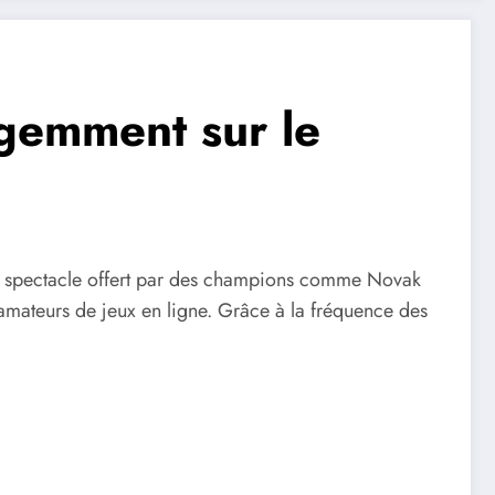
igemment sur le
à du spectacle offert par des champions comme Novak
’amateurs de jeux en ligne. Grâce à la fréquence des