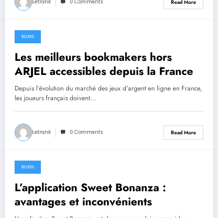
Letrank
0 Comments
Read More
BLOGS
February 13, 2026
Les meilleurs bookmakers hors
ARJEL accessibles depuis la France
Depuis l’évolution du marché des jeux d’argent en ligne en France,
les joueurs français doivent…
Letrank
0 Comments
Read More
BLOGS
February 13, 2026
L’application Sweet Bonanza :
avantages et inconvénients