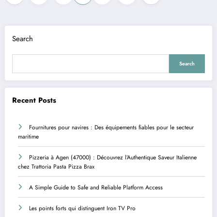
pagination
Search
Search
Recent Posts
Fournitures pour navires : Des équipements fiables pour le secteur
maritime
Pizzeria à Agen (47000) : Découvrez l’Authentique Saveur Italienne
chez Trattoria Pasta Pizza Brax
A Simple Guide to Safe and Reliable Platform Access
Les points forts qui distinguent Iron TV Pro