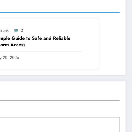
trank
0
mple Guide to Safe and Reliable
form Access
ly 20, 2026