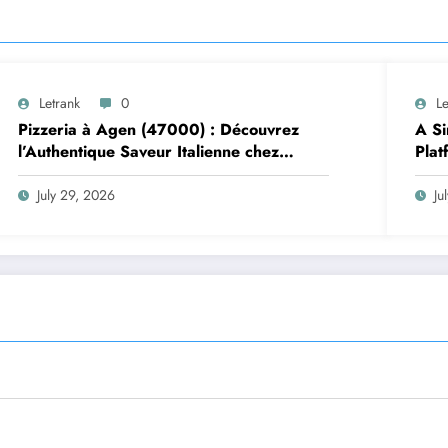
Letrank
0
Le
Pizzeria à Agen (47000) : Découvrez
A Si
l’Authentique Saveur Italienne chez
Plat
Trattoria Pasta Pizza Brax
July 29, 2026
Ju